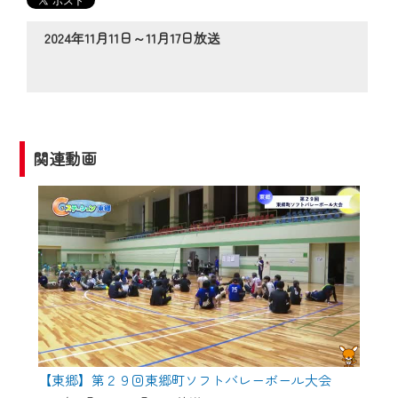
の動画コンテンツが一目瞭然。
◆当社アプリやＰＣブラウザから、いつ
2024年11月11日～11月17日放送
でも・どこでも・外出先でも！
CCNetサービスエリア20市町の地域情報
番組をご視聴いただけます！
【ご注意】
関連動画
2024年9月24日からはご加入者様へのサー
ビス向上のため、
『CCNet Web TV』を利用いただくには、
一部コンテンツを除き、
CCNetサービスへの加入と『CCNetマイ
ページ※』へのログインが必要となりま
す。
何卒、ご理解ご了承の程よろしくお願い
いたします。
【東郷】第２９回東郷町ソフトバレーボール大会