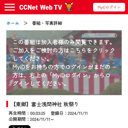
MyiDログイン
ホーム
＞ 番組・写真詳細
この番組は加入者様のみ閲覧できます。
ご加入をご検討の方はこちらをクリック
してください。
お知らせ
MyiDをお持ちの方でログインがまだの
方は、右上の「MyiDログイン」からロ
グインしてください。
2024/09/02
動画配信サービス『CCNet Web TV』は2024
年9月24日からリニューアルします！
【東郷】富士浅間神社 秋祭り
再生時間：00:03:25 登録日：2024/11/11
【変更点】
公開期間：2024/11/11～
◆デザイン変更により、お住まいの地域