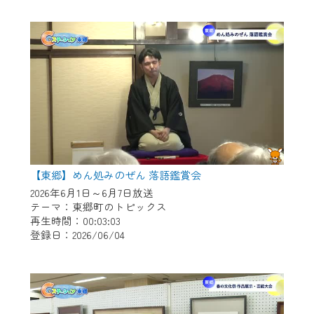
作業の間は、CCNetWebTVの画面が「メン
テナンス中」になり、ご利用いただけませ
ん。
ご不便をおかけいたしますが、ご了承の程
よろしくお願いいたします。
【東郷】めん処みのぜん 落語鑑賞会
2026年6月1日～6月7日放送
テーマ：東郷町のトピックス
再生時間：00:03:03
登録日：2026/06/04