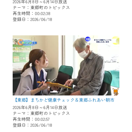
※マイページへのログインには、MyIDが必
2026年6月8日～6月14日放送
要となります。
テーマ：東郷町のトピックス
再生時間：00:02:38
※MyIDとは、CCNet Web TVを含むCCNetの
登録日：2026/06/18
各種サービスをご利用頂くためのIDです。
IDはお客様が使っているメールアドレス
で設定できます。
（GmailやYahooなどのフリーメールアドレ
スでも作成可能です）
※マイページへのログイン・MyIDの新規登
録は
こちら
から
※CCNetアプリをご利用中の方は引き続き
ご視聴いただけます。
＜メンテナンス情報＞
【東郷】まちかど健康チェック＆東郷ふれあい朝市
CCNetWebTVのリニューアルにともないメ
2026年6月8日～6月14日放送
テーマ：東郷町のトピックス
ンテナンス作業を予定しています。
再生時間：00:02:57
登録日：2026/06/18
日時 9/24 9:30～16:30