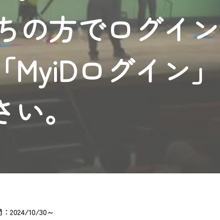
者様へのサービス向上のため、
持ちの方でログイ
いただくには、一部コンテンツを除き、
CNetマイページ※』へのログインが必要となります。
くお願いいたします。
MyiDログイン
yIDが必要となります。
Vを含むCCNetの各種サービスをご利用頂くためのIDです。
アドレスで設定できます。
さい。
ーメールアドレスでも作成可能です）
Dの新規登録は
こちら
から
は引き続きご視聴いただけます。
ルにともないメンテナンス作業を予定しています。
2024/10/30～