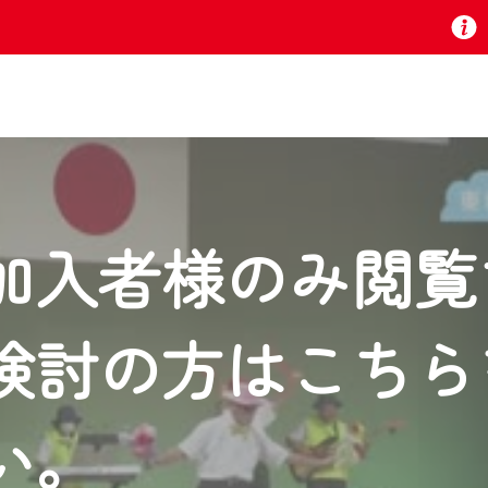
お知らせ
加入者様のみ閲覧
 TV』は2024年9月24日からリニューアルします！
検討の方はこちら
いの地域の動画コンテンツが一目瞭然。
ら、いつでも・どこでも・外出先でも！
の地域情報番組をご視聴いただけます！
い。