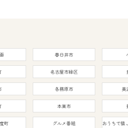
画
春日井市
町
名古屋市緑区
市
各務原市
美
町
本巣市
度町
グルメ番組