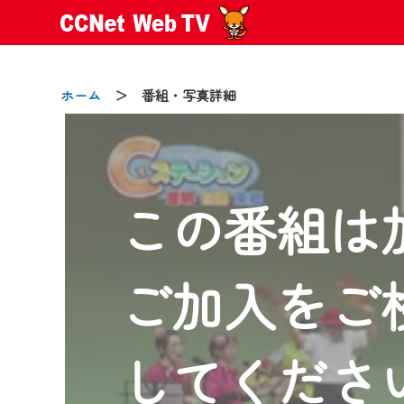
ホーム
＞ 番組・写真詳細
この番組は
2024/09/02
動画配信サービス『CCNet Web
【変更点】
ご加入をご
◆デザイン変更により、お住ま
◆当社アプリやＰＣブラウザか
CCNetサービスエリア20市町
してくださ
【ご注意】