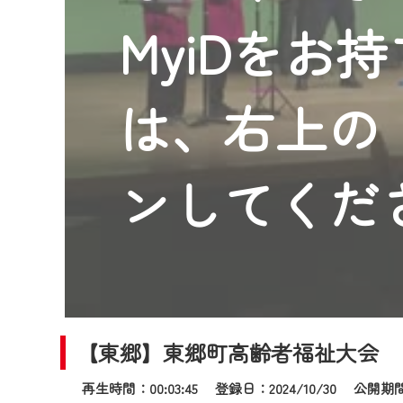
2024年9月24日からはご加入
MyiDをお
『CCNet Web TV』を利用
CCNetサービスへの加入と『C
何卒、ご理解ご了承の程よろし
は、右上の「
※マイページへのログインには、M
※MyIDとは、CCNet Web T
IDはお客様が使っているメール
ンしてくだ
（GmailやYahooなどのフリ
※マイページへのログイン・MyI
※CCNetアプリをご利用中の方
＜メンテナンス情報＞
CCNetWebTVのリニューア
【東郷】東郷町高齢者福祉大会
日時 9/24 9:30～16:30
再生時間：00:03:45 登録日：2024/10/30
公開期間：