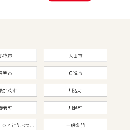
小牧市
犬山市
豊明市
日進市
濃加茂市
川辺町
養老町
川越町
おうちで猿ＪＯＹどうぶつえん
一般公開