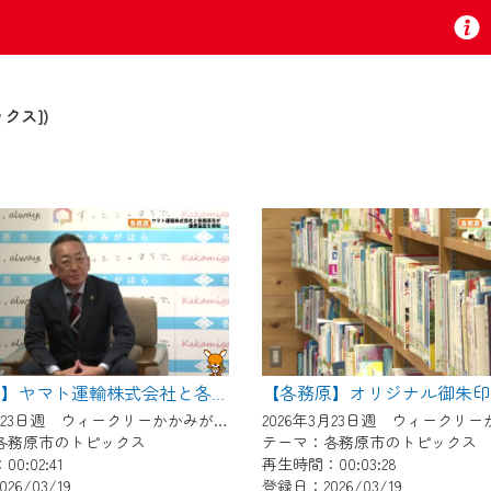
クス])
お知らせ
 TV』は2024年9月24日からリニューアルします！
いの地域の動画コンテンツが一目瞭然。
ら、いつでも・どこでも・外出先でも！
【各務原】オリジナル御朱印
【各務原】ヤマト運輸株式会社と各務原市が連携協定を締結
の地域情報番組をご視聴いただけます！
2026年3月23日週 ウィークリーかかみがはらにて放送
各務原市のトピックス
テーマ：各務原市のトピックス
0:02:41
再生時間：00:03:28
者様へのサービス向上のため、
26/03/19
登録日：2026/03/19