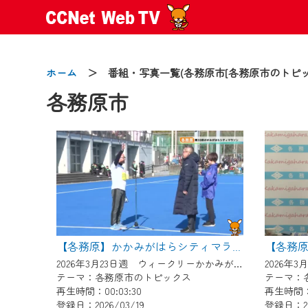
ホーム
＞ 番組・写真一覧(各務原市[各務原市のトピッ
各務原市
2024/09/02
動画配信サービス『CCNet Web
【変更点】
◆デザイン変更により、お住ま
◆当社アプリやＰＣブラウザか
【各務原】かかみがはらシティマラソン２０２６
CCNetサービスエリア20市町
2026年3月23日週 ウィークリーかかみがはらにて放送
テーマ：各務原市のトピックス
テーマ：
【ご注意】
再生時間：00:03:30
再生時間：0
2024年9月24日からはご加入
登録日：2026/03/19
登録日：20