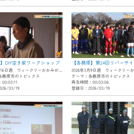
いただくには、一部コンテンツを除き、
CNetマイページ※』へのログインが必要となります。
くお願いいたします。
yIDが必要となります。
Vを含むCCNetの各種サービスをご利用頂くためのIDです。
アドレスで設定できます。
ーメールアドレスでも作成可能です）
】DIY空き家ワークショップ
Dの新規登録は
こちら
から
2026年3月16日週 ウィークリーかかみがはらにて放送
各務原市のトピックス
テーマ：各務原市のトピックス
は引き続きご視聴いただけます。
0:03:11
再生時間：00:03:06
26/03/19
登録日：2026/03/19
ルにともないメンテナンス作業を予定しています。
の画面が「メンテナンス中」になり、ご利用いただけません。