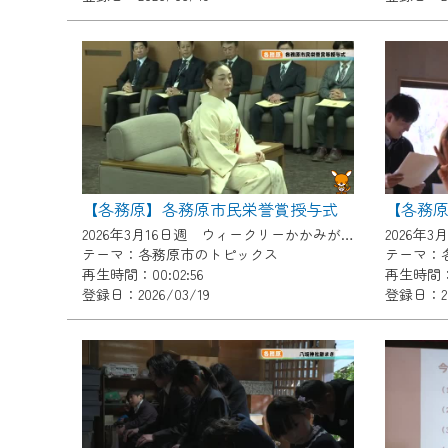
『CCNet Web TV』を利用
CCNetサービスへの加入と『C
何卒、ご理解ご了承の程よろし
※マイページへのログインには、M
※MyIDとは、CCNet Web T
IDはお客様が使っているメール
（GmailやYahooなどのフリ
【各務原】各務原市民栄誉賞授与式
【各務原
※マイページへのログイン・MyI
2026年3月16日週 ウィークリーかかみがはらにて放送
テーマ：各務原市のトピックス
テーマ：
※CCNetアプリをご利用中の方
再生時間：00:02:56
再生時間：0
登録日：2026/03/19
登録日：20
＜メンテナンス情報＞
CCNetWebTVのリニューア
日時 9/24 9:30～16:30
作業の間は、CCNetWebTV