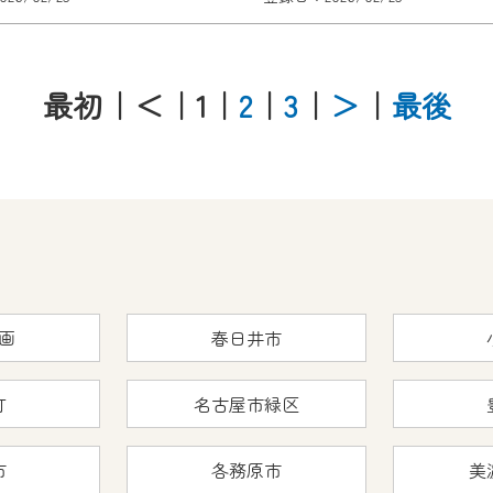
最初
｜＜
｜1
｜
2
｜
3
｜
＞
｜
最後
画
春日井市
町
名古屋市緑区
市
各務原市
美