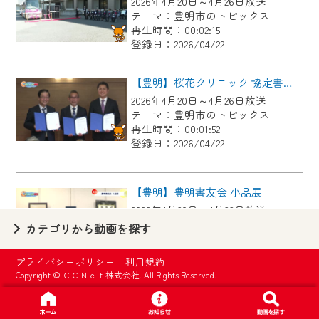
2026年4月20日～4月26日放送
【ご注意】
テーマ：豊明市のトピックス
2024年9月24日からはご加入者様へのサー
再生時間：00:02:15
登録日：2026/04/22
ビス向上のため、
『CCNet Web TV』を利用いただくには、
【豊明】桜花クリニック 協定書調印式
一部コンテンツを除き、
2026年4月20日～4月26日放送
CCNetサービスへの加入と『CCNetマイ
テーマ：豊明市のトピックス
ページ※』へのログインが必要となりま
再生時間：00:01:52
す。
登録日：2026/04/22
何卒、ご理解ご了承の程よろしくお願い
いたします。
【豊明】豊明書友会 小品展
2026年4月20日～4月26日放送
※マイページへのログインには、MyIDが必
テーマ：豊明市のトピックス
カテゴリから動画を探す
要となります。
再生時間：00:03:46
※MyIDとは、CCNet Web TVを含むCCNetの
登録日：2026/04/22
プライバシーポリシー
|
利用規約
各種サービスをご利用頂くためのIDです。
Copyright © ＣＣＮｅｔ株式会社. All Rights Reserved.
IDはお客様が使っているメールアドレス
【豊明】令和７年度尾三消防本部ＮＢＣ災害対応訓練
で設定できます。
2026年4月13日～4月19日放送