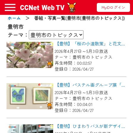
MyiDログイン
ホーム
＞ 番組・写真一覧(豊明市[豊明市のトピックス])
お知らせ
豊明市
テーマ：
【豊明】「桜の小道散策」と花文化講座
2024/09/02
2026年4月27日～5月3日放送
動画配信サービス『CCNet Web TV』は2024
テーマ：豊明市のトピックス
年9月24日からリニューアルします！
再生時間：00:02:57
登録日：2026/04/27
【変更点】
◆デザイン変更により、お住まいの地域
【豊明】パステル画グループ展「パステルアート樹」
の動画コンテンツが一目瞭然。
2026年4月27日～5月3日放送
テーマ：豊明市のトピックス
◆当社アプリやＰＣブラウザから、いつ
再生時間：00:04:01
でも・どこでも・外出先でも！
登録日：2026/04/27
CCNetサービスエリア20市町の地域情報
番組をご視聴いただけます！
【豊明】ひまわりバスが新デザインで出発