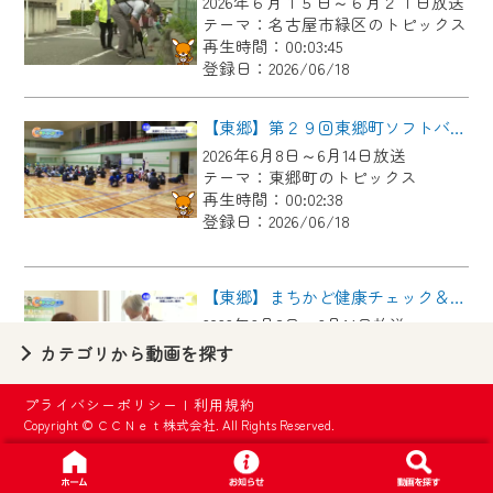
2026年６月１５日～６月２１日放送
【ご注意】
テーマ：名古屋市緑区のトピックス
2024年9月24日からはご加入者様へのサー
再生時間：00:03:45
登録日：2026/06/18
ビス向上のため、
『CCNet Web TV』を利用いただくには、
【東郷】第２９回東郷町ソフトバレーボール大会
一部コンテンツを除き、
2026年6月8日～6月14日放送
CCNetサービスへの加入と『CCNetマイ
テーマ：東郷町のトピックス
ページ※』へのログインが必要となりま
再生時間：00:02:38
す。
登録日：2026/06/18
何卒、ご理解ご了承の程よろしくお願い
いたします。
【東郷】まちかど健康チェック＆東郷ふれあい朝市
2026年6月8日～6月14日放送
※マイページへのログインには、MyIDが必
テーマ：東郷町のトピックス
カテゴリから動画を探す
要となります。
再生時間：00:02:57
※MyIDとは、CCNet Web TVを含むCCNetの
登録日：2026/06/18
プライバシーポリシー
|
利用規約
各種サービスをご利用頂くためのIDです。
Copyright © ＣＣＮｅｔ株式会社. All Rights Reserved.
IDはお客様が使っているメールアドレス
【日進】手作りの温かみ感じる 第４３回日進市手工芸連盟展
で設定できます。
2026年6月8日～6月14日放送