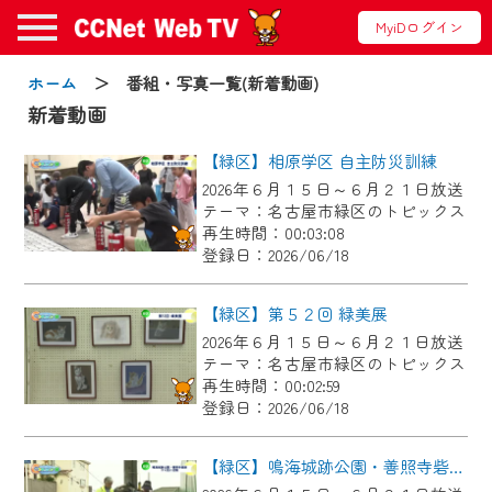
MyiDログイン
お知らせ
ホーム
＞ 番組・写真一覧(新着動画)
新着動画
【緑区】相原学区 自主防災訓練
2024/09/02
2026年６月１５日～６月２１日放送
動画配信サービス『CCNet Web TV』は2024
テーマ：名古屋市緑区のトピックス
年9月24日からリニューアルします！
再生時間：00:03:08
登録日：2026/06/18
【変更点】
◆デザイン変更により、お住まいの地域
【緑区】第５２回 緑美展
の動画コンテンツが一目瞭然。
2026年６月１５日～６月２１日放送
テーマ：名古屋市緑区のトピックス
◆当社アプリやＰＣブラウザから、いつ
再生時間：00:02:59
でも・どこでも・外出先でも！
登録日：2026/06/18
CCNetサービスエリア20市町の地域情報
番組をご視聴いただけます！
【緑区】鳴海城跡公園・善照寺砦跡ゴミ拾い活動