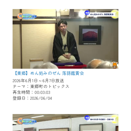
作業の間は、CCNetWebTVの画面が「メン
テナンス中」になり、ご利用いただけませ
ん。
ご不便をおかけいたしますが、ご了承の程
よろしくお願いいたします。
【東郷】めん処みのぜん 落語鑑賞会
2026年6月1日～6月7日放送
テーマ：東郷町のトピックス
再生時間：00:03:03
登録日：2026/06/04