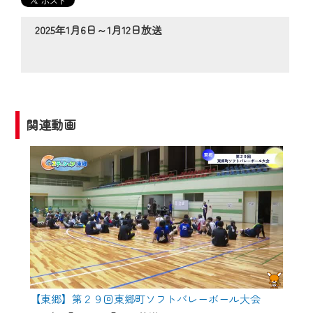
の動画コンテンツが一目瞭然。
◆当社アプリやＰＣブラウザから、いつ
2025年1月6日～1月12日放送
でも・どこでも・外出先でも！
CCNetサービスエリア20市町の地域情報
番組をご視聴いただけます！
【ご注意】
関連動画
2024年9月24日からはご加入者様へのサー
ビス向上のため、
『CCNet Web TV』を利用いただくには、
一部コンテンツを除き、
CCNetサービスへの加入と『CCNetマイ
ページ※』へのログインが必要となりま
す。
何卒、ご理解ご了承の程よろしくお願い
いたします。
【東郷】第２９回東郷町ソフトバレーボール大会