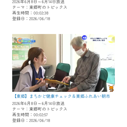
※マイページへのログインには、MyIDが必
2026年6月8日～6月14日放送
要となります。
テーマ：東郷町のトピックス
再生時間：00:02:38
※MyIDとは、CCNet Web TVを含むCCNetの
登録日：2026/06/18
各種サービスをご利用頂くためのIDです。
IDはお客様が使っているメールアドレス
で設定できます。
（GmailやYahooなどのフリーメールアドレ
スでも作成可能です）
※マイページへのログイン・MyIDの新規登
録は
こちら
から
※CCNetアプリをご利用中の方は引き続き
ご視聴いただけます。
＜メンテナンス情報＞
【東郷】まちかど健康チェック＆東郷ふれあい朝市
CCNetWebTVのリニューアルにともないメ
2026年6月8日～6月14日放送
テーマ：東郷町のトピックス
ンテナンス作業を予定しています。
再生時間：00:02:57
登録日：2026/06/18
日時 9/24 9:30～16:30