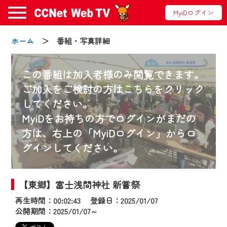
MyiDログイン
ホーム
＞ 番組・写真詳細
この番組は加入者様のみ閲覧できます。
ご加入をご検討の方はこちらをクリック
してください。
お知らせ
MyiDをお持ちの方でログインがまだの
方は、右上の「MyiDログイン」からロ
グインしてください。
2024/09/02
動画配信サービス『CCNet Web TV』は2024
年9月24日からリニューアルします！
【東郷】富士浅間神社 新嘗祭
再生時間：00:02:43 登録日：2025/01/07
【変更点】
公開期間：2025/01/07～
◆デザイン変更により、お住まいの地域