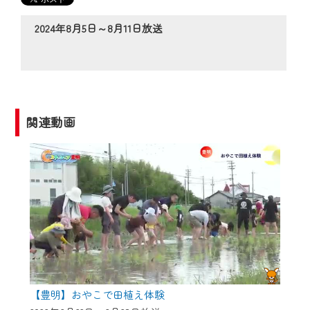
の動画コンテンツが一目瞭然。
◆当社アプリやＰＣブラウザから、いつ
2024年8月5日～8月11日放送
でも・どこでも・外出先でも！
CCNetサービスエリア20市町の地域情報
番組をご視聴いただけます！
【ご注意】
関連動画
2024年9月24日からはご加入者様へのサー
ビス向上のため、
『CCNet Web TV』を利用いただくには、
一部コンテンツを除き、
CCNetサービスへの加入と『CCNetマイ
ページ※』へのログインが必要となりま
す。
何卒、ご理解ご了承の程よろしくお願い
いたします。
【豊明】おやこで田植え体験