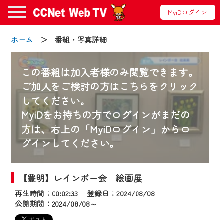
MyiDログイン
ホーム
＞ 番組・写真詳細
この番組は加入者様のみ閲覧できます。
ご加入をご検討の方はこちらをクリック
してください。
お知らせ
MyiDをお持ちの方でログインがまだの
方は、右上の「MyiDログイン」からロ
グインしてください。
2024/09/02
動画配信サービス『CCNet Web TV』は2024
年9月24日からリニューアルします！
【豊明】レインボー会 絵画展
再生時間：00:02:33 登録日：2024/08/08
【変更点】
公開期間：2024/08/08～
◆デザイン変更により、お住まいの地域