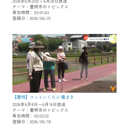
※マイページへのログインには、MyIDが必
2026年6月22日～6月28日放送
テーマ：豊明市のトピックス
要となります。
再生時間：00:01:43
※MyIDとは、CCNet Web TVを含むCCNetの
登録日：2026/06/23
各種サービスをご利用頂くためのIDです。
IDはお客様が使っているメールアドレス
で設定できます。
（GmailやYahooなどのフリーメールアドレ
スでも作成可能です）
※マイページへのログイン・MyIDの新規登
録は
こちら
から
※CCNetアプリをご利用中の方は引き続き
ご視聴いただけます。
＜メンテナンス情報＞
【豊明】コットンくらぶ 種まき
2026年6月8日～6月14日放送
CCNetWebTVのリニューアルにともないメ
テーマ：豊明市のトピックス
ンテナンス作業を予定しています。
再生時間：00:02:32
登録日：2026/06/18
日時 9/24 9:30～16:30