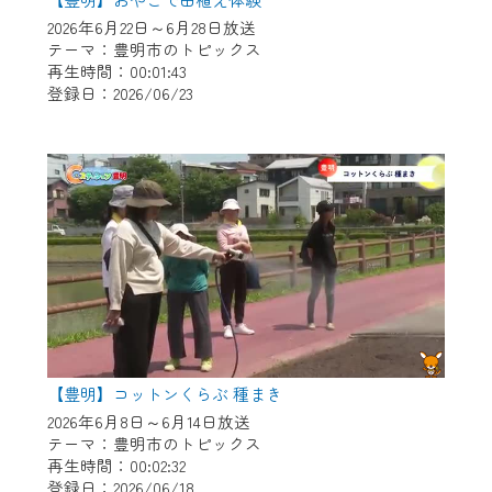
※マイページへのログインには、MyIDが必
2026年6月22日～6月28日放送
要となります。
テーマ：豊明市のトピックス
※MyIDとは、CCNet Web TVを含むCCNetの
再生時間：00:01:43
各種サービスをご利用頂くためのIDです。
登録日：2026/06/23
IDはお客様が使っているメールアドレス
で設定できます。
（GmailやYahooなどのフリーメールアドレ
スでも作成可能です）
※マイページへのログイン・MyIDの新規登
録は
こちら
から
※CCNetアプリをご利用中の方は引き続き
ご視聴いただけます。
＜メンテナンス情報＞
【豊明】コットンくらぶ 種まき
CCNetWebTVのリニューアルにともないメ
2026年6月8日～6月14日放送
ンテナンス作業を予定しています。
テーマ：豊明市のトピックス
再生時間：00:02:32
日時 9/24 9:30～16:30
登録日：2026/06/18