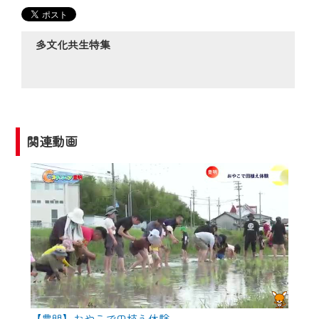
の動画コンテンツが一目瞭然。
◆当社アプリやＰＣブラウザから、いつ
でも・どこでも・外出先でも！
多文化共生特集
CCNetサービスエリア20市町の地域情報
番組をご視聴いただけます！
【ご注意】
2024年9月24日からはご加入者様へのサー
関連動画
ビス向上のため、
『CCNet Web TV』を利用いただくには、
一部コンテンツを除き、
CCNetサービスへの加入と『CCNetマイ
ページ※』へのログインが必要となりま
す。
何卒、ご理解ご了承の程よろしくお願い
いたします。
【豊明】おやこで田植え体験