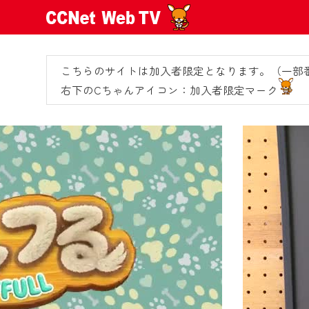
こちらのサイトは加入者限定となります。（一部
右下のCちゃんアイコン：加入者限定マーク
2024/09/02
動画配信サービス『CCNet Web
【変更点】
◆デザイン変更により、お住ま
◆当社アプリやＰＣブラウザか
CCNetサービスエリア20市町
【ご注意】