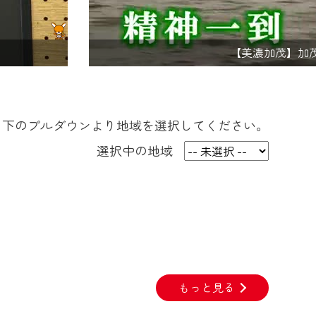
【美濃加茂】美
下のプルダウンより
地域を選択してください。
選択中の地域
もっと見る