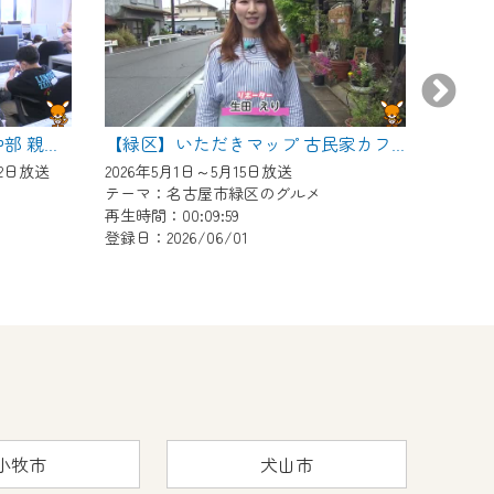
【小牧
【小牧】 ポリテクセンター中部 親子ものづくり体験教室
【緑区】いただきマップ 古民家カフェ 和み亭
12日放送
2026年5月1日～5月15日放送
テーマ：名古屋市緑区のグルメ
テーマ
再生時間：00:09:59
再生時間：
登録日：2026/06/01
登録日：2
小牧市
犬山市