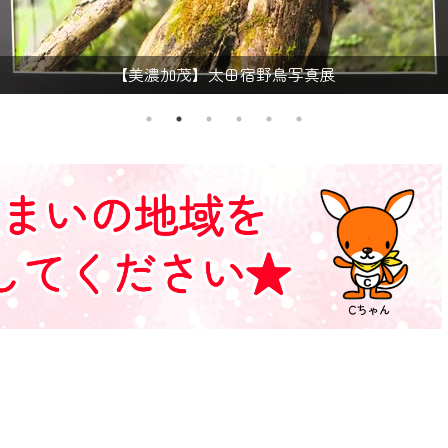
者様へのサービス向上のため、
いただくには、一部コンテンツを除き、
CNetマイページ※』へのログインが必要となります。
【美濃加茂】加茂農林高校野球部
くお願いいたします。
yIDが必要となります。
Vを含むCCNetの各種サービスをご利用頂くためのIDです。
アドレスで設定できます。
ーメールアドレスでも作成可能です）
Dの新規登録は
こちら
から
は引き続きご視聴いただけます。
ルにともないメンテナンス作業を予定しています。
の画面が「メンテナンス中」になり、ご利用いただけません。