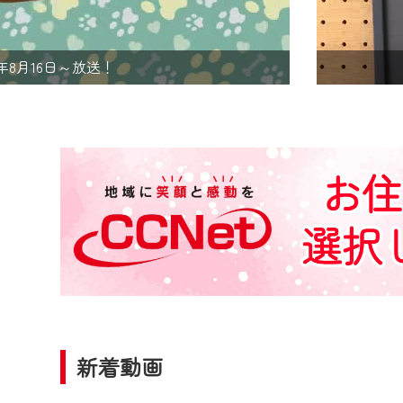
2024年9月24日からはご加入
『CCNet Web TV』を利用
CCNetサービスへの加入と『C
太田宿野鳥写真展
何卒、ご理解ご了承の程よろし
※マイページへのログインには、M
※MyIDとは、CCNet Web T
IDはお客様が使っているメール
（GmailやYahooなどのフリ
※マイページへのログイン・MyI
※CCNetアプリをご利用中の方
＜メンテナンス情報＞
CCNetWebTVのリニューア
日時 9/24 9:30～16:30
新着動画
作業の間は、CCNetWebTV