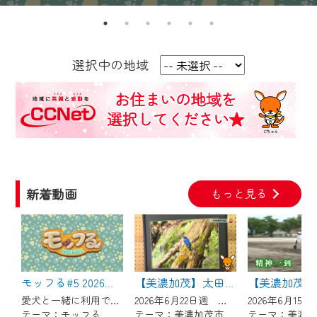
【ご注意】
2024年9月24日からはご加入者様へのサー
選択中の地域
ビス向上のため、
『CCNet Web TV』を利用いただくには、
一部コンテンツを除き、
CCNetサービスへの加入と『CCNetマイ
ページ※』へのログインが必要となりま
す。
何卒、ご理解ご了承の程よろしくお願い
新着動画
もっと見る
いたします。
※マイページへのログインには、MyIDが必
要となります。
※MyIDとは、CCNet Web TVを含むCCNetの
モッフる#5 2026年8月16日～放送！
【美濃加茂】太田宿野鳥写真展
各種サービスをご利用頂くためのIDです。
愛犬と一緒に利用できるエリア内外の「ドッグラン」や「ドッグカフェ」、猫にふれあうことのできる「猫カフェ」などペットと楽しめる施設情報をお届けします。 【放送日時】 （月・水）19:00～ （火・木）6:30～ （土）18:00～ （日）9:00～
2026年6月22日週 ウィークリーみのかもにて放送
IDはお客様が使っているメールアドレス
テーマ：モッフる
テーマ：美濃加茂市のトピックス