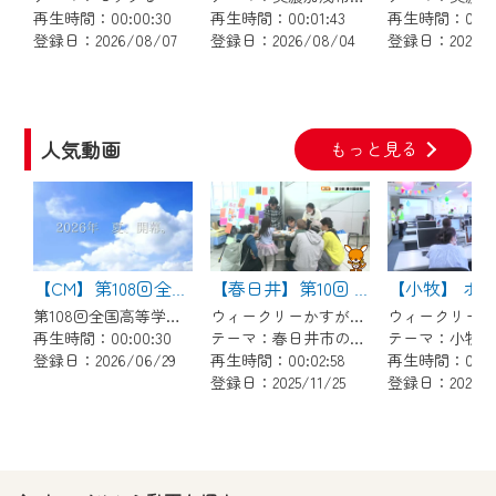
で設定できます。
再生時間：00:00:30
再生時間：00:01:43
再生時間：00:03
登録日：2026/08/07
登録日：2026/08/04
登録日：2026/0
（GmailやYahooなどのフリーメールアドレ
スでも作成可能です）
※マイページへのログイン・MyIDの新規登
録は
こちら
から
人気動画
もっと見る
※CCNetアプリをご利用中の方は引き続き
ご視聴いただけます。
＜メンテナンス情報＞
CCNetWebTVのリニューアルにともないメ
【CM】第108回全国高等学校野球選手権 地方大会
【春日井】第10回 勝川藝術祭
ンテナンス作業を予定しています。
第108回全国高等学校野球選手権 地方大会のCMです
ウィークリーかすがい 2025年11月15日～11月21日放送
再生時間：00:00:30
テーマ：春日井市のトピックス
日時 9/24 9:30～16:30
登録日：2026/06/29
再生時間：00:02:58
再生時間：00:02
登録日：2025/11/25
登録日：2025/0
作業の間は、CCNetWebTVの画面が「メン
テナンス中」になり、ご利用いただけませ
ん。