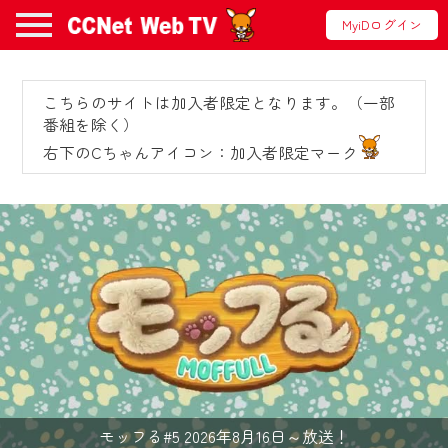
MyiDログイン
こちらのサイトは加入者限定となります。（一部
お知らせ
番組を除く）
右下のCちゃんアイコン：加入者限定マーク
2024/09/02
動画配信サービス『CCNet Web TV』は2024
年9月24日からリニューアルします！
【変更点】
◆デザイン変更により、お住まいの地域
の動画コンテンツが一目瞭然。
◆当社アプリやＰＣブラウザから、いつ
でも・どこでも・外出先でも！
CCNetサービスエリア20市町の地域情報
モッフる#5 2026年8月16日～放送！
番組をご視聴いただけます！