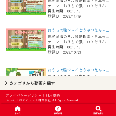
世界屈指のサル類動物園・日本モンキーセンター協力の親子で学べる動物番組。
【ご注意】
テーマ：おうちで猿ＪＯＹどうぶつえん
2024年9月24日からはご加入者様へのサー
再生時間：00:13:45
登録日：2023/11/19
ビス向上のため、
『CCNet Web TV』を利用いただくには、
おうちで猿ジョイどうぶつえん～敬老の日特集～（2023年9月16日初回放送）
一部コンテンツを除き、
世界屈指のサル類動物園・日本モンキーセンター協力の親子で学べる動物番組。
CCNetサービスへの加入と『CCNetマイ
テーマ：おうちで猿ＪＯＹどうぶつえん
ページ※』へのログインが必要となりま
再生時間：00:13:45
す。
登録日：2023/10/21
何卒、ご理解ご了承の程よろしくお願い
いたします。
おうちで猿ジョイどうぶつえん～図鑑を持って園内を楽しもう～（2023年8月16日初回放送）
世界屈指のサル類動物園・日本モンキーセンター協力の親子で学べる動物番組。
※マイページへのログインには、MyIDが必
テーマ：おうちで猿ＪＯＹどうぶつえん
カテゴリから動画を探す
要となります。
再生時間：00:13:45
※MyIDとは、CCNet Web TVを含むCCNetの
登録日：2023/09/19
プライバシーポリシー
|
利用規約
各種サービスをご利用頂くためのIDです。
Copyright © ＣＣＮｅｔ株式会社. All Rights Reserved.
IDはお客様が使っているメールアドレス
おうちで猿ジョイどうぶつえん～マントヒヒ～（2023年7月16日初回放送）
で設定できます。
世界屈指のサル類動物園・日本モンキーセンター協力の親子で学べる動物番組。