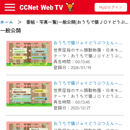
MyiDログイン
お知らせ
ホーム
＞ 番組・写真一覧(一般公開[おうちで猿ＪＯＹどうぶつえん])
一般公開
おうちで猿ジョイどうぶつえん～ベニガオザル～（2023年12月16日初回放送）
2024/09/02
世界屈指のサル類動物園・日本モンキーセンター協力の親子で学べる動物番組。
動画配信サービス『CCNet Web TV』は2024
テーマ：おうちで猿ＪＯＹどうぶつえん
年9月24日からリニューアルします！
再生時間：00:13:45
登録日：2024/01/19
【変更点】
◆デザイン変更により、お住まいの地域
おうちで猿ジョイどうぶつえん～JMCの歴史～（2023年11月16日初回放送）
の動画コンテンツが一目瞭然。
世界屈指のサル類動物園・日本モンキーセンター協力の親子で学べる動物番組。
テーマ：おうちで猿ＪＯＹどうぶつえん
◆当社アプリやＰＣブラウザから、いつ
再生時間：00:13:45
でも・どこでも・外出先でも！
登録日：2023/12/27
CCNetサービスエリア20市町の地域情報
番組をご視聴いただけます！
おうちで猿ジョイどうぶつえん～ゴールデンマンガベイ～（2023年10月16日初回放送）