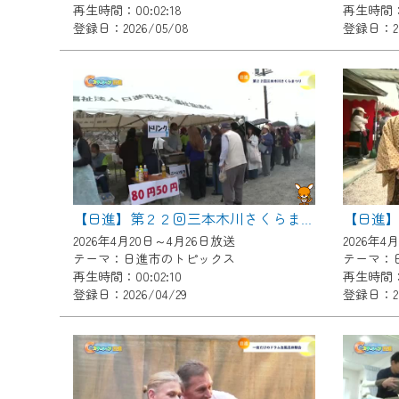
再生時間：00:02:18
再生時間：0
『CCNet Web TV』を利用
登録日：2026/05/08
登録日：20
CCNetサービスへの加入と『C
何卒、ご理解ご了承の程よろし
※マイページへのログインには、M
※MyIDとは、CCNet Web T
IDはお客様が使っているメール
（GmailやYahooなどのフリ
※マイページへのログイン・MyI
【日進】第２２回三本木川さくらまつり
※CCNetアプリをご利用中の方
2026年4月20日～4月26日放送
2026年4
テーマ：日進市のトピックス
テーマ：
＜メンテナンス情報＞
再生時間：00:02:10
再生時間：0
登録日：2026/04/29
登録日：20
CCNetWebTVのリニューア
日時 9/24 9:30～16:30
作業の間は、CCNetWebTV