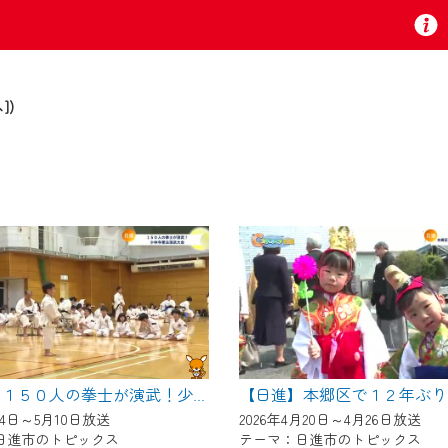
])
お知らせ
 TV』は2024年9月24日からリニューアルします！
いの地域の動画コンテンツが一目瞭然。
ら、いつでも・どこでも・外出先でも！
の地域情報番組をご視聴いただけます！
【日進】１５０人の拳士が演武！少林寺拳法演武大会
月4日～5月10日放送
2026年4月20日～4月26日放送
日進市のトピックス
テーマ：日進市のトピックス
者様へのサービス向上のため、