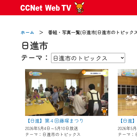
ホーム
＞ 番組・写真一覧(日進市[日進市のトピックス
日進市
テーマ：
2024/09/02
動画配信サービス『CCNet Web
【変更点】
◆デザイン変更により、お住ま
◆当社アプリやＰＣブラウザか
CCNetサービスエリア20市町
【日進】第４回藤塚まつり
【ご注意】
2026年5月4日～5月10日放送
2026年5
テーマ：日進市のトピックス
テーマ：
2024年9月24日からはご加入