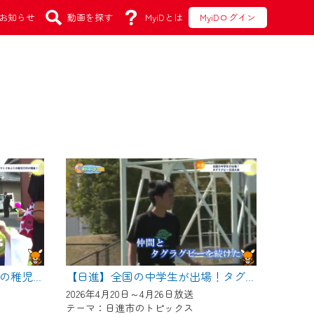
お知らせ
動画を探す
MyiDとは
MyiDログイン
【日進】本郷区で１２年ぶりの稚児行列が開催！
【日進】全国の中学生が出場！タグラグビー交流大会
2026年4月20日～4月26日放送
テーマ：日進市のトピックス