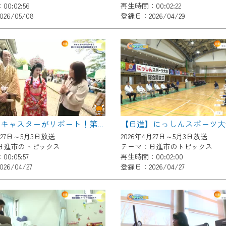
0:02:56
再生時間：00:02:22
いただくには、一部コンテンツを除き、
26/05/08
登録日：2026/04/29
CNetマイページ※』へのログインが必要となります。
くお願いいたします。
yIDが必要となります。
Vを含むCCNetの各種サービスをご利用頂くためのIDです。
アドレスで設定できます。
ーメールアドレスでも作成可能です）
Dの新規登録は
こちら
から
【日進】キャスターがリポート！第３９回岩崎城春まつり
は引き続きご視聴いただけます。
月27日～5月3日放送
2026年4月27日～5月3日放送
日進市のトピックス
テーマ：日進市のトピックス
0:05:57
再生時間：00:02:00
26/04/27
登録日：2026/04/27
ルにともないメンテナンス作業を予定しています。
の画面が「メンテナンス中」になり、ご利用いただけません。