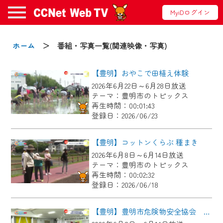
MyiDログイン
お知らせ
ホーム
＞ 番組・写真一覧(関連映像・写真)
【豊明】おやこで田植え体験
2024/09/02
2026年6月22日～6月28日放送
動画配信サービス『CCNet Web TV』は2024
テーマ：豊明市のトピックス
年9月24日からリニューアルします！
再生時間：00:01:43
登録日：2026/06/23
【変更点】
◆デザイン変更により、お住まいの地域
【豊明】コットンくらぶ 種まき
の動画コンテンツが一目瞭然。
2026年6月8日～6月14日放送
テーマ：豊明市のトピックス
◆当社アプリやＰＣブラウザから、いつ
再生時間：00:02:32
でも・どこでも・外出先でも！
登録日：2026/06/18
CCNetサービスエリア20市町の地域情報
番組をご視聴いただけます！
【豊明】豊明市危険物安全協会 令和８年度定期総会