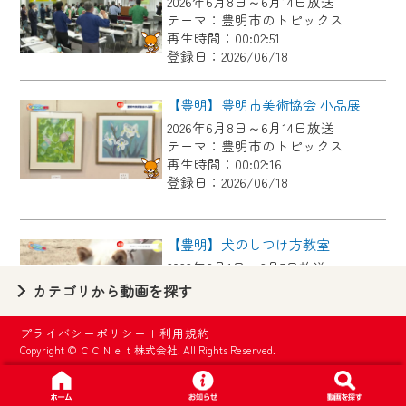
2026年6月8日～6月14日放送
【ご注意】
テーマ：豊明市のトピックス
2024年9月24日からはご加入者様へのサー
再生時間：00:02:51
登録日：2026/06/18
ビス向上のため、
『CCNet Web TV』を利用いただくには、
【豊明】豊明市美術協会 小品展
一部コンテンツを除き、
2026年6月8日～6月14日放送
CCNetサービスへの加入と『CCNetマイ
テーマ：豊明市のトピックス
ページ※』へのログインが必要となりま
再生時間：00:02:16
す。
登録日：2026/06/18
何卒、ご理解ご了承の程よろしくお願い
いたします。
【豊明】犬のしつけ方教室
2026年6月1日～6月7日放送
※マイページへのログインには、MyIDが必
テーマ：豊明市のトピックス
カテゴリから動画を探す
要となります。
再生時間：00:02:46
※MyIDとは、CCNet Web TVを含むCCNetの
登録日：2026/06/04
プライバシーポリシー
|
利用規約
各種サービスをご利用頂くためのIDです。
Copyright © ＣＣＮｅｔ株式会社. All Rights Reserved.
IDはお客様が使っているメールアドレス
【豊明】桶狭間古戦場まつりキャラバン隊来局
で設定できます。
2026年6月1日～6月7日放送