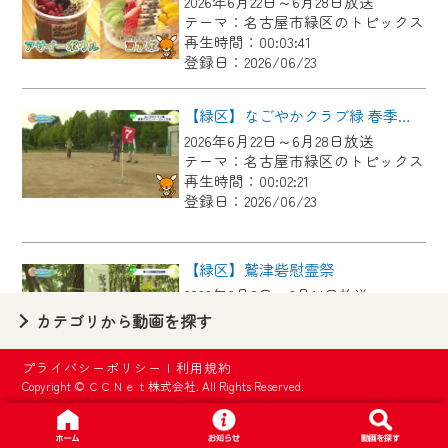
2026年6月22日～6月28日放送
【ご注意】
テーマ：名古屋市緑区のトピックス
2024年9月24日からはご加入者様へのサー
再生時間：00:03:41
登録日：2026/06/23
ビス向上のため、
『CCNet Web TV』を利用いただくには、
【緑区】なごやかクラブ緑 春季グラウンド・ゴルフ大会
一部コンテンツを除き、
2026年6月22日～6月28日放送
CCNetサービスへの加入と『CCNetマイ
テーマ：名古屋市緑区のトピックス
ページ※』へのログインが必要となりま
再生時間：00:02:21
す。
登録日：2026/06/23
何卒、ご理解ご了承の程よろしくお願い
いたします。
【緑区】鷲津砦慰霊祭
2026年6月8日～6月14日放送
※マイページへのログインには、MyIDが必
テーマ：名古屋市緑区のトピックス
カテゴリから動画を探す
要となります。
再生時間：00:02:44
※MyIDとは、CCNet Web TVを含むCCNetの
登録日：2026/06/23
プライバシーポリシー
|
利用規約
各種サービスをご利用頂くためのIDです。
Copyright © ＣＣＮｅｔ株式会社. All Rights Reserved.
IDはお客様が使っているメールアドレス
【緑区】中日ドラゴンズOB 春華しろつち保育園で野球教室
で設定できます。
2026年6月8日～6月14日放送