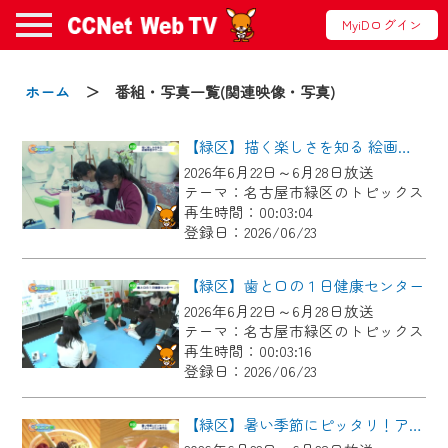
MyiDログイン
お知らせ
ホーム
＞ 番組・写真一覧(関連映像・写真)
【緑区】描く楽しさを知る 絵画教室ボザール
2024/09/02
2026年6月22日～6月28日放送
動画配信サービス『CCNet Web TV』は2024
テーマ：名古屋市緑区のトピックス
年9月24日からリニューアルします！
再生時間：00:03:04
登録日：2026/06/23
【変更点】
◆デザイン変更により、お住まいの地域
【緑区】歯と口の１日健康センター
の動画コンテンツが一目瞭然。
2026年6月22日～6月28日放送
テーマ：名古屋市緑区のトピックス
◆当社アプリやＰＣブラウザから、いつ
再生時間：00:03:16
でも・どこでも・外出先でも！
登録日：2026/06/23
CCNetサービスエリア20市町の地域情報
番組をご視聴いただけます！
【緑区】暑い季節にピッタリ！アサイーボウル専門店