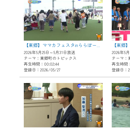
『CCNet Web TV』を利用
CCNetサービスへの加入と『C
何卒、ご理解ご了承の程よろし
※マイページへのログインには、M
※MyIDとは、CCNet Web T
【東郷
【東郷】ママカフェスタinららぽーと愛知東郷
IDはお客様が使っているメール
2026年5月25日～5月31日放送
2026年5
（GmailやYahooなどのフリ
テーマ：東郷町のトピックス
テーマ：
再生時間：00:02:44
再生時間：0
※マイページへのログイン・MyI
登録日：2026/05/27
登録日：20
※CCNetアプリをご利用中の方
＜メンテナンス情報＞
CCNetWebTVのリニューア
日時 9/24 9:30～16:30
作業の間は、CCNetWebTV