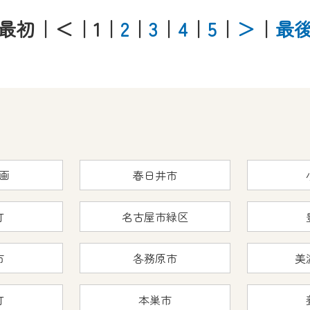
最初
｜＜
｜1
｜
2
｜
3
｜
4
｜
5
｜
＞
｜
最
画
春日井市
町
名古屋市緑区
市
各務原市
美
町
本巣市