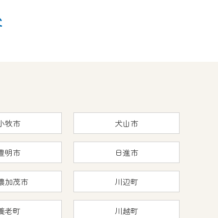
後
小牧市
犬山市
豊明市
日進市
濃加茂市
川辺町
養老町
川越町