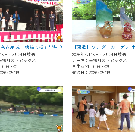
いただくには、一部コンテンツを除き、
CNetマイページ※』へのログインが必要となります。
くお願いいたします。
yIDが必要となります。
Vを含むCCNetの各種サービスをご利用頂くためのIDです。
】名古屋城「諸輪の松」里帰り
アドレスで設定できます。
月18日～5月24日放送
2026年5月18日～5月24日放送
ーメールアドレスでも作成可能です）
東郷町のトピックス
テーマ：東郷町のトピックス
0:03:01
再生時間：00:03:09
Dの新規登録は
こちら
から
26/05/19
登録日：2026/05/19
は引き続きご視聴いただけます。
ルにともないメンテナンス作業を予定しています。
の画面が「メンテナンス中」になり、ご利用いただけません。