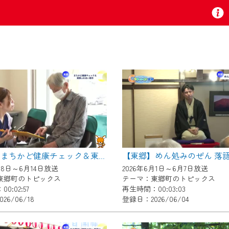
お知らせ
 TV』は2024年9月24日からリニューアルします！
【東郷】めん処みのぜん 落
【東郷】まちかど健康チェック＆東郷ふれあい朝市
いの地域の動画コンテンツが一目瞭然。
月8日～6月14日放送
2026年6月1日～6月7日放送
ら、いつでも・どこでも・外出先でも！
東郷町のトピックス
テーマ：東郷町のトピックス
の地域情報番組をご視聴いただけます！
0:02:57
再生時間：00:03:03
26/06/18
登録日：2026/06/04
者様へのサービス向上のため、