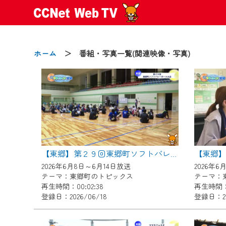
ホーム
＞ 番組・写真一覧(関連映像・写真)
2024/09/02
動画配信サービス『CCNet Web
【変更点】
【東郷】第２９回東郷町ソフトバレーボール大会
◆デザイン変更により、お住ま
2026年6月8日～6月14日放送
2026年6
◆当社アプリやＰＣブラウザか
テーマ：東郷町のトピックス
テーマ：
CCNetサービスエリア20市町
再生時間：00:02:38
再生時間：0
登録日：2026/06/18
登録日：20
【ご注意】
2024年9月24日からはご加入