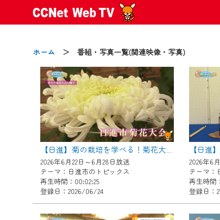
ホーム
＞ 番組・写真一覧(関連映像・写真)
2024/09/02
動画配信サービス『CCNet Web
【変更点】
【日進
【日進】菊の栽培を学べる！菊花大会に向けた菊づくり講習会
◆デザイン変更により、お住ま
2026年6月22日～6月28日放送
2026年6
◆当社アプリやＰＣブラウザか
テーマ：日進市のトピックス
テーマ：
CCNetサービスエリア20市町
再生時間：00:02:25
再生時間：0
登録日：2026/06/24
登録日：20
【ご注意】
2024年9月24日からはご加入