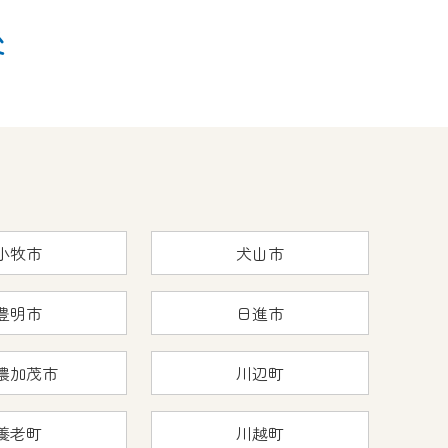
後
小牧市
犬山市
豊明市
日進市
濃加茂市
川辺町
養老町
川越町