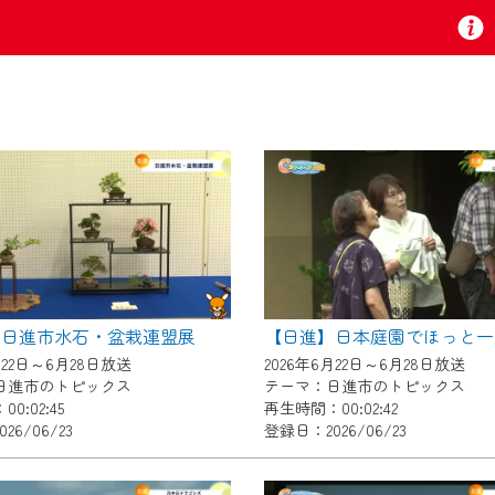
お知らせ
 TV』は2024年9月24日からリニューアルします！
】日進市水石・盆栽連盟展
いの地域の動画コンテンツが一目瞭然。
月22日～6月28日放送
2026年6月22日～6月28日放送
ら、いつでも・どこでも・外出先でも！
日進市のトピックス
テーマ：日進市のトピックス
の地域情報番組をご視聴いただけます！
0:02:45
再生時間：00:02:42
26/06/23
登録日：2026/06/23
者様へのサービス向上のため、