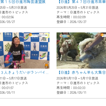
】第１５回日進市陶芸連盟展
【日進】第４７回日進市茶華
了承の程よろしくお願いいたします。
月25日～5月31日放送
2026年5月25日～5月31日放送
日進市のトピックス
テーマ：日進市のトピックス
0:02:56
再生時間：00:02:09
6/05/27
登録日：2026/05/27
【日進】３人きょうだいがランバイクで活躍 表敬訪問
月11日～5月17日放送
2026年5月11日～5月17日放送
日進市のトピックス
テーマ：日進市のトピックス
0:01:57
再生時間：00:02:33
6/05/11
登録日：2026/05/11