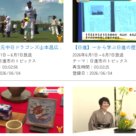
いただくには、一部コンテンツを除き、
CNetマイページ※』へのログインが必要となります。
くお願いいたします。
yIDが必要となります。
Vを含むCCNetの各種サービスをご利用頂くためのIDです。
【日進】元中日ドラゴンズ山本昌広さんが教える野球教室
アドレスで設定できます。
月1日～6月7日放送
2026年6月1日～6月7日放送
ーメールアドレスでも作成可能です）
日進市のトピックス
テーマ：日進市のトピックス
0:02:58
再生時間：00:02:25
Dの新規登録は
こちら
から
26/06/04
登録日：2026/06/04
は引き続きご視聴いただけます。
ルにともないメンテナンス作業を予定しています。
の画面が「メンテナンス中」になり、ご利用いただけません。