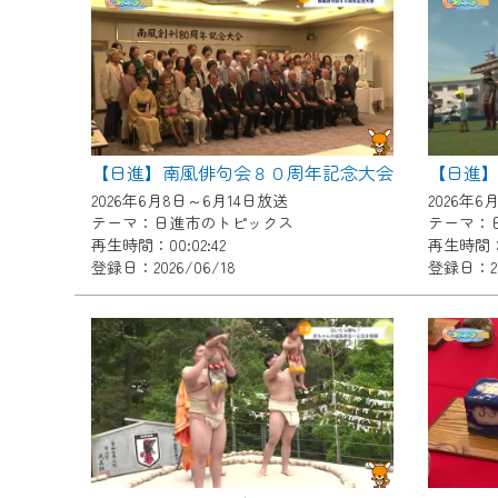
『CCNet Web TV』を利用
CCNetサービスへの加入と『C
何卒、ご理解ご了承の程よろし
※マイページへのログインには、M
※MyIDとは、CCNet Web T
【日進】南風俳句会８０周年記念大会
IDはお客様が使っているメール
2026年6月8日～6月14日放送
2026年6
（GmailやYahooなどのフリ
テーマ：日進市のトピックス
テーマ：
再生時間：00:02:42
再生時間：0
※マイページへのログイン・MyI
登録日：2026/06/18
登録日：20
※CCNetアプリをご利用中の方
＜メンテナンス情報＞
CCNetWebTVのリニューア
日時 9/24 9:30～16:30
作業の間は、CCNetWebTV