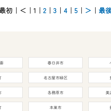
最初
｜＜
｜1
｜
2
｜
3
｜
4
｜
5
｜
＞
｜
最
画
春日井市
町
名古屋市緑区
市
各務原市
美
町
本巣市