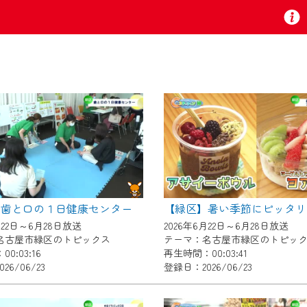
お知らせ
 TV』は2024年9月24日からリニューアルします！
】歯と口の１日健康センター
いの地域の動画コンテンツが一目瞭然。
月22日～6月28日放送
2026年6月22日～6月28日放送
ら、いつでも・どこでも・外出先でも！
名古屋市緑区のトピックス
テーマ：名古屋市緑区のトピッ
の地域情報番組をご視聴いただけます！
0:03:16
再生時間：00:03:41
26/06/23
登録日：2026/06/23
者様へのサービス向上のため、