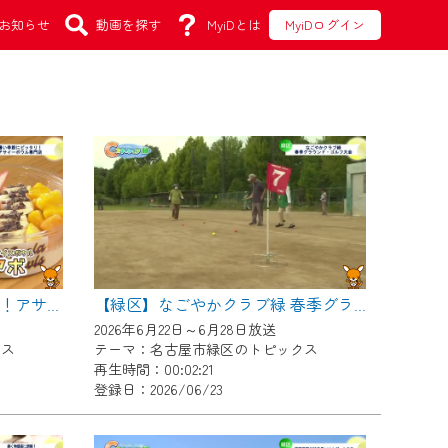
お知らせ
動画を探す
MyiDとは
MyiDログイン
【緑区】暑い季節にピッタリ！アサイーボウル専門店
【緑区】なごやかクラブ緑 春季グラウンド・ゴルフ大会
2026年6月22日～6月28日放送
クス
テーマ：名古屋市緑区のトピックス
再生時間：00:02:21
登録日：2026/06/23