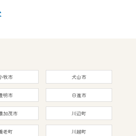
後
小牧市
犬山市
豊明市
日進市
濃加茂市
川辺町
養老町
川越町