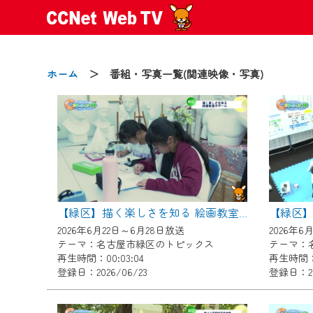
ホーム
＞ 番組・写真一覧(関連映像・写真)
2024/09/02
動画配信サービス『CCNet Web
【変更点】
【緑区
【緑区】描く楽しさを知る 絵画教室ボザール
◆デザイン変更により、お住ま
2026年6月22日～6月28日放送
2026年6
◆当社アプリやＰＣブラウザか
テーマ：名古屋市緑区のトピックス
テーマ：
CCNetサービスエリア20市町
再生時間：00:03:04
再生時間：0
登録日：2026/06/23
登録日：20
【ご注意】
2024年9月24日からはご加入