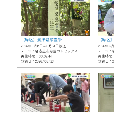
『CCNet Web TV』を利用
CCNetサービスへの加入と『C
何卒、ご理解ご了承の程よろし
※マイページへのログインには、M
※MyIDとは、CCNet Web T
【緑区】鷲津砦慰霊祭
IDはお客様が使っているメール
2026年6月8日～6月14日放送
2026年6
（GmailやYahooなどのフリ
テーマ：名古屋市緑区のトピックス
テーマ：
再生時間：00:02:44
再生時間：0
※マイページへのログイン・MyI
登録日：2026/06/23
登録日：20
※CCNetアプリをご利用中の方
＜メンテナンス情報＞
CCNetWebTVのリニューア
日時 9/24 9:30～16:30
作業の間は、CCNetWebTV