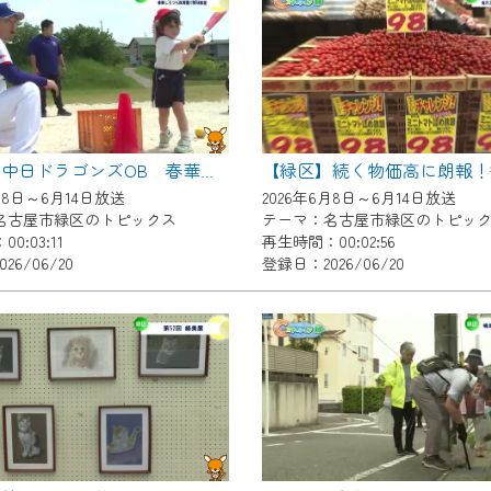
いただくには、一部コンテンツを除き、
CNetマイページ※』へのログインが必要となります。
くお願いいたします。
yIDが必要となります。
Vを含むCCNetの各種サービスをご利用頂くためのIDです。
【緑区】中日ドラゴンズOB 春華しろつち保育園で野球教室
アドレスで設定できます。
月8日～6月14日放送
2026年6月8日～6月14日放送
ーメールアドレスでも作成可能です）
名古屋市緑区のトピックス
テーマ：名古屋市緑区のトピッ
0:03:11
再生時間：00:02:56
Dの新規登録は
こちら
から
26/06/20
登録日：2026/06/20
は引き続きご視聴いただけます。
ルにともないメンテナンス作業を予定しています。
の画面が「メンテナンス中」になり、ご利用いただけません。