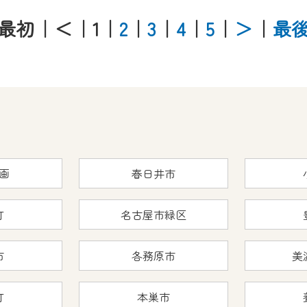
最初
｜＜
｜1
｜
2
｜
3
｜
4
｜
5
｜
＞
｜
最
画
春日井市
町
名古屋市緑区
市
各務原市
美
町
本巣市