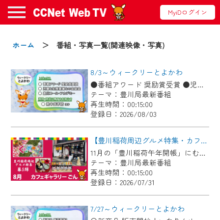
MyiDログイン
お知らせ
ホーム
＞ 番組・写真一覧(関連映像・写真)
8/3～ウィークリーとよかわ
2024/09/02
●番組アワード 奨励賞受賞 ●児童と生産農家との会食会 ●豊川コール・アカデミー ●消防・防災に関するお知らせ「熱中症予防」ほか
動画配信サービス『CCNet Web TV』は2024
テーマ：豊川局最新番組
年9月24日からリニューアルします！
再生時間：00:15:00
登録日：2026/08/03
【変更点】
◆デザイン変更により、お住まいの地域
【豊川稲荷周辺グルメ特集・カフェギャラリーごん】Cちゃんのぐるめポケット
の動画コンテンツが一目瞭然。
11月の「豊川稲荷午年開帳」にむけて、毎月豊川稲荷周辺のグルメを紹介します！ 今回は狐のグッズや縁起物を展示＆販売している古民家カフェ！自慢のお狐ぜんざいやお狐メニューが食べられます♪
テーマ：豊川局最新番組
◆当社アプリやＰＣブラウザから、いつ
再生時間：00:15:00
でも・どこでも・外出先でも！
登録日：2026/07/31
CCNetサービスエリア20市町の地域情報
番組をご視聴いただけます！
7/27～ウィークリーとよかわ