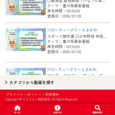
〇新商品 販売開始！いなりんぬいぐるみペンケース 〇足立歌謡 歌謡発表会 〇桜ヶ丘ミュージアム美術展 〇総合保健センター OPEN
【ご注意】
テーマ：豊川局最新番組
2024年9月24日からはご加入者様へのサー
再生時間：00:15:00
登録日：2026/07/28
ビス向上のため、
『CCNet Web TV』を利用いただくには、
7/20～ウィークリーとよかわ
一部コンテンツを除き、
スポーツ傑作選 〇少年野球 卒団記念大会 〇太田敦也さん スポーツ特別功労賞 〇豊川市の小学生 サッカー世界一 〇豊川工科 スマートフェンシング
CCNetサービスへの加入と『CCNetマイ
テーマ：豊川局最新番組
ページ※』へのログインが必要となりま
再生時間：00:15:00
す。
登録日：2026/07/20
何卒、ご理解ご了承の程よろしくお願い
いたします。
7/13～ウィークリーとよかわ
傑作選 ・五色百人一首大会 ・御津西部保育園へ布ぞうり贈呈 ・「とよかわブランド」新たに認定 ・1000公演達成 新豊町の手品屋さん
※マイページへのログインには、MyIDが必
テーマ：豊川局最新番組
カテゴリから動画を探す
要となります。
再生時間：00:15:00
※MyIDとは、CCNet Web TVを含むCCNetの
登録日：2026/07/13
プライバシーポリシー
|
利用規約
各種サービスをご利用頂くためのIDです。
Copyright © ＣＣＮｅｔ株式会社. All Rights Reserved.
IDはお客様が使っているメールアドレス
7/6～ウィークリーとよかわ
で設定できます。
各地区の魅力を紹介するコーナー「まちmachiがいど」傑作選 〇御津地区 〇市田地区 〇下長山地区 〇御油地区 〇豊地区