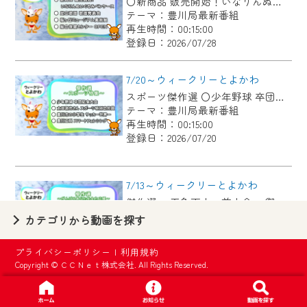
〇新商品 販売開始！いなりんぬいぐるみペンケース 〇足立歌謡 歌謡発表会 〇桜ヶ丘ミュージアム美術展 〇総合保健センター OPEN
【ご注意】
テーマ：豊川局最新番組
2024年9月24日からはご加入者様へのサー
再生時間：00:15:00
登録日：2026/07/28
ビス向上のため、
『CCNet Web TV』を利用いただくには、
7/20～ウィークリーとよかわ
一部コンテンツを除き、
スポーツ傑作選 〇少年野球 卒団記念大会 〇太田敦也さん スポーツ特別功労賞 〇豊川市の小学生 サッカー世界一 〇豊川工科 スマートフェンシング
CCNetサービスへの加入と『CCNetマイ
テーマ：豊川局最新番組
ページ※』へのログインが必要となりま
再生時間：00:15:00
す。
登録日：2026/07/20
何卒、ご理解ご了承の程よろしくお願い
いたします。
7/13～ウィークリーとよかわ
傑作選 ・五色百人一首大会 ・御津西部保育園へ布ぞうり贈呈 ・「とよかわブランド」新たに認定 ・1000公演達成 新豊町の手品屋さん
※マイページへのログインには、MyIDが必
テーマ：豊川局最新番組
カテゴリから動画を探す
要となります。
再生時間：00:15:00
※MyIDとは、CCNet Web TVを含むCCNetの
登録日：2026/07/13
プライバシーポリシー
|
利用規約
各種サービスをご利用頂くためのIDです。
Copyright © ＣＣＮｅｔ株式会社. All Rights Reserved.
IDはお客様が使っているメールアドレス
7/6～ウィークリーとよかわ
で設定できます。
各地区の魅力を紹介するコーナー「まちmachiがいど」傑作選 〇御津地区 〇市田地区 〇下長山地区 〇御油地区 〇豊地区