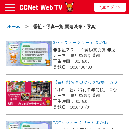
MyiDログイン
お知らせ
ホーム
＞ 番組・写真一覧(関連映像・写真)
8/3～ウィークリーとよかわ
2024/09/02
●番組アワード 奨励賞受賞 ●児童と生産農家との会食会 ●豊川コール・アカデミー ●消防・防災に関するお知らせ「熱中症予防」ほか
動画配信サービス『CCNet Web TV』は2024
テーマ：豊川局最新番組
年9月24日からリニューアルします！
再生時間：00:15:00
登録日：2026/08/03
【変更点】
◆デザイン変更により、お住まいの地域
【豊川稲荷周辺グルメ特集・カフェギャラリーごん】Cちゃんのぐるめポケット
の動画コンテンツが一目瞭然。
11月の「豊川稲荷午年開帳」にむけて、毎月豊川稲荷周辺のグルメを紹介します！ 今回は狐のグッズや縁起物を展示＆販売している古民家カフェ！自慢のお狐ぜんざいやお狐メニューが食べられます♪
テーマ：豊川局最新番組
◆当社アプリやＰＣブラウザから、いつ
再生時間：00:15:00
でも・どこでも・外出先でも！
登録日：2026/07/31
CCNetサービスエリア20市町の地域情報
番組をご視聴いただけます！
7/27～ウィークリーとよかわ