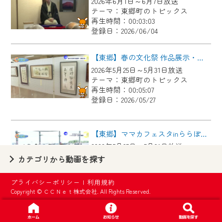
2026年6月1日～6月7日放送
【ご注意】
テーマ：東郷町のトピックス
2024年9月24日からはご加入者様へのサー
再生時間：00:03:03
登録日：2026/06/04
ビス向上のため、
『CCNet Web TV』を利用いただくには、
【東郷】春の文化祭 作品展示・芸能大会
一部コンテンツを除き、
2026年5月25日～5月31日放送
CCNetサービスへの加入と『CCNetマイ
テーマ：東郷町のトピックス
ページ※』へのログインが必要となりま
再生時間：00:05:07
す。
登録日：2026/05/27
何卒、ご理解ご了承の程よろしくお願い
いたします。
【東郷】ママカフェスタinららぽーと愛知東郷
2026年5月25日～5月31日放送
※マイページへのログインには、MyIDが必
テーマ：東郷町のトピックス
カテゴリから動画を探す
要となります。
再生時間：00:02:44
※MyIDとは、CCNet Web TVを含むCCNetの
登録日：2026/05/27
プライバシーポリシー
|
利用規約
各種サービスをご利用頂くためのIDです。
Copyright © ＣＣＮｅｔ株式会社. All Rights Reserved.
IDはお客様が使っているメールアドレス
【東郷】名古屋城「諸輪の松」里帰り
で設定できます。
2026年5月18日～5月24日放送