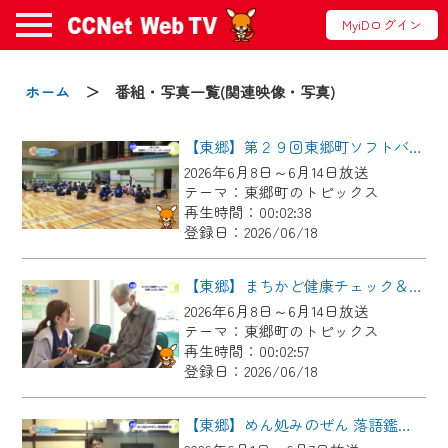
MyiDログイン
お知らせ
ホーム
＞ 番組・写真一覧(関連映像・写真)
【東郷】第２９回東郷町ソフトバレーボール大会
2024/09/02
2026年6月8日～6月14日放送
動画配信サービス『CCNet Web TV』は2024
テーマ：東郷町のトピックス
年9月24日からリニューアルします！
再生時間：00:02:38
登録日：2026/06/18
【変更点】
◆デザイン変更により、お住まいの地域
【東郷】まちかど健康チェック＆東郷ふれあい朝市
の動画コンテンツが一目瞭然。
2026年6月8日～6月14日放送
テーマ：東郷町のトピックス
◆当社アプリやＰＣブラウザから、いつ
再生時間：00:02:57
でも・どこでも・外出先でも！
登録日：2026/06/18
CCNetサービスエリア20市町の地域情報
番組をご視聴いただけます！
【東郷】めん処みのぜん 落語鑑賞会