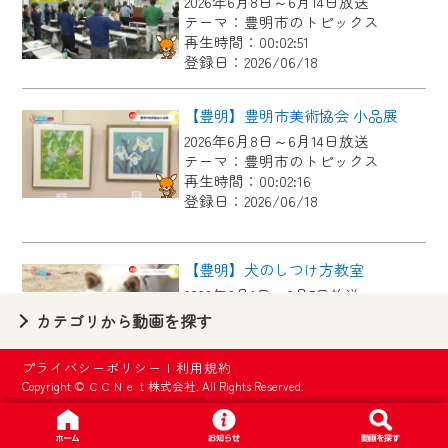
2026年6月8日～6月14日放送
【ご注意】
テーマ：豊明市のトピックス
2024年9月24日からはご加入者様へのサー
再生時間：00:02:51
登録日：2026/06/18
ビス向上のため、
『CCNet Web TV』を利用いただくには、
【豊明】豊明市美術協会 小品展
一部コンテンツを除き、
2026年6月8日～6月14日放送
CCNetサービスへの加入と『CCNetマイ
テーマ：豊明市のトピックス
ページ※』へのログインが必要となりま
再生時間：00:02:16
す。
登録日：2026/06/18
何卒、ご理解ご了承の程よろしくお願い
いたします。
【豊明】犬のしつけ方教室
2026年6月1日～6月7日放送
※マイページへのログインには、MyIDが必
テーマ：豊明市のトピックス
カテゴリから動画を探す
要となります。
再生時間：00:02:46
※MyIDとは、CCNet Web TVを含むCCNetの
登録日：2026/06/04
プライバシーポリシー
|
利用規約
各種サービスをご利用頂くためのIDです。
Copyright © ＣＣＮｅｔ株式会社. All Rights Reserved.
IDはお客様が使っているメールアドレス
【豊明】桶狭間古戦場まつりキャラバン隊来局
で設定できます。
2026年6月1日～6月7日放送