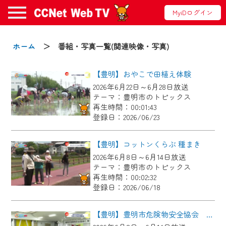
MyiDログイン
お知らせ
ホーム
＞ 番組・写真一覧(関連映像・写真)
【豊明】おやこで田植え体験
2024/09/02
2026年6月22日～6月28日放送
動画配信サービス『CCNet Web TV』は2024
テーマ：豊明市のトピックス
年9月24日からリニューアルします！
再生時間：00:01:43
登録日：2026/06/23
【変更点】
◆デザイン変更により、お住まいの地域
【豊明】コットンくらぶ 種まき
の動画コンテンツが一目瞭然。
2026年6月8日～6月14日放送
テーマ：豊明市のトピックス
◆当社アプリやＰＣブラウザから、いつ
再生時間：00:02:32
でも・どこでも・外出先でも！
登録日：2026/06/18
CCNetサービスエリア20市町の地域情報
番組をご視聴いただけます！
【豊明】豊明市危険物安全協会 令和８年度定期総会