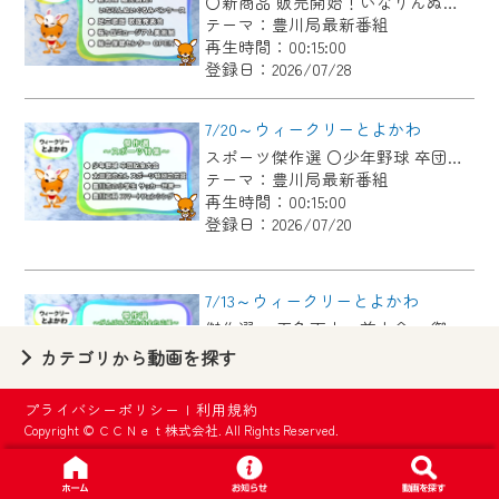
〇新商品 販売開始！いなりんぬいぐるみペンケース 〇足立歌謡 歌謡発表会 〇桜ヶ丘ミュージアム美術展 〇総合保健センター OPEN
【ご注意】
テーマ：豊川局最新番組
2024年9月24日からはご加入者様へのサー
再生時間：00:15:00
登録日：2026/07/28
ビス向上のため、
『CCNet Web TV』を利用いただくには、
7/20～ウィークリーとよかわ
一部コンテンツを除き、
スポーツ傑作選 〇少年野球 卒団記念大会 〇太田敦也さん スポーツ特別功労賞 〇豊川市の小学生 サッカー世界一 〇豊川工科 スマートフェンシング
CCNetサービスへの加入と『CCNetマイ
テーマ：豊川局最新番組
ページ※』へのログインが必要となりま
再生時間：00:15:00
す。
登録日：2026/07/20
何卒、ご理解ご了承の程よろしくお願い
いたします。
7/13～ウィークリーとよかわ
傑作選 ・五色百人一首大会 ・御津西部保育園へ布ぞうり贈呈 ・「とよかわブランド」新たに認定 ・1000公演達成 新豊町の手品屋さん
※マイページへのログインには、MyIDが必
テーマ：豊川局最新番組
カテゴリから動画を探す
要となります。
再生時間：00:15:00
※MyIDとは、CCNet Web TVを含むCCNetの
登録日：2026/07/13
プライバシーポリシー
|
利用規約
各種サービスをご利用頂くためのIDです。
Copyright © ＣＣＮｅｔ株式会社. All Rights Reserved.
IDはお客様が使っているメールアドレス
7/6～ウィークリーとよかわ
で設定できます。
各地区の魅力を紹介するコーナー「まちmachiがいど」傑作選 〇御津地区 〇市田地区 〇下長山地区 〇御油地区 〇豊地区