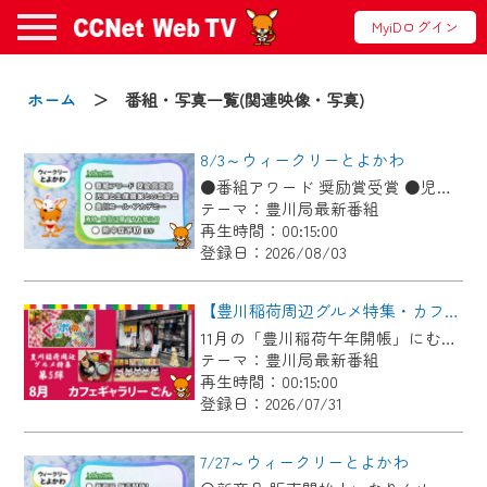
MyiDログイン
お知らせ
ホーム
＞ 番組・写真一覧(関連映像・写真)
8/3～ウィークリーとよかわ
2024/09/02
●番組アワード 奨励賞受賞 ●児童と生産農家との会食会 ●豊川コール・アカデミー ●消防・防災に関するお知らせ「熱中症予防」ほか
動画配信サービス『CCNet Web TV』は2024
テーマ：豊川局最新番組
年9月24日からリニューアルします！
再生時間：00:15:00
登録日：2026/08/03
【変更点】
◆デザイン変更により、お住まいの地域
【豊川稲荷周辺グルメ特集・カフェギャラリーごん】Cちゃんのぐるめポケット
の動画コンテンツが一目瞭然。
11月の「豊川稲荷午年開帳」にむけて、毎月豊川稲荷周辺のグルメを紹介します！ 今回は狐のグッズや縁起物を展示＆販売している古民家カフェ！自慢のお狐ぜんざいやお狐メニューが食べられます♪
テーマ：豊川局最新番組
◆当社アプリやＰＣブラウザから、いつ
再生時間：00:15:00
でも・どこでも・外出先でも！
登録日：2026/07/31
CCNetサービスエリア20市町の地域情報
番組をご視聴いただけます！
7/27～ウィークリーとよかわ