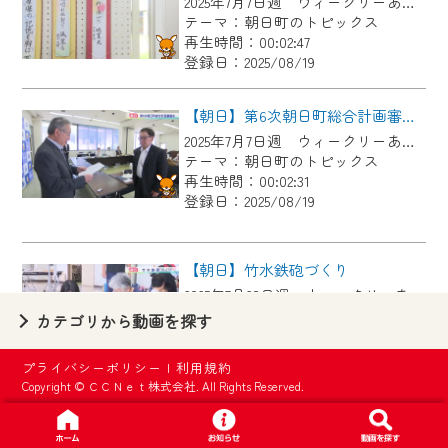
2025年7月7日週 ウィークリーあさひにて放送
【ご注意】
テーマ：朝日町のトピックス
2024年9月24日からはご加入者様へのサー
再生時間：00:02:47
登録日：2025/08/19
ビス向上のため、
『CCNet Web TV』を利用いただくには、
【朝日】第6次朝日町総合計画審議会
一部コンテンツを除き、
2025年7月7日週 ウィークリーあさひにて放送
CCNetサービスへの加入と『CCNetマイ
テーマ：朝日町のトピックス
ページ※』へのログインが必要となりま
再生時間：00:02:31
す。
登録日：2025/08/19
何卒、ご理解ご了承の程よろしくお願い
いたします。
【朝日】竹水鉄砲づくり
2025年7月28日週 ウィークリーあさひにて放送
※マイページへのログインには、MyIDが必
テーマ：朝日町のトピックス
カテゴリから動画を探す
要となります。
再生時間：00:03:14
※MyIDとは、CCNet Web TVを含むCCNetの
登録日：2025/08/19
プライバシーポリシー
|
利用規約
各種サービスをご利用頂くためのIDです。
Copyright © ＣＣＮｅｔ株式会社. All Rights Reserved.
IDはお客様が使っているメールアドレス
【朝日】柿睦会×柿子ども育成会 スカットボール
で設定できます。
2025年1月27日週 ウィークリーあさひにて放送