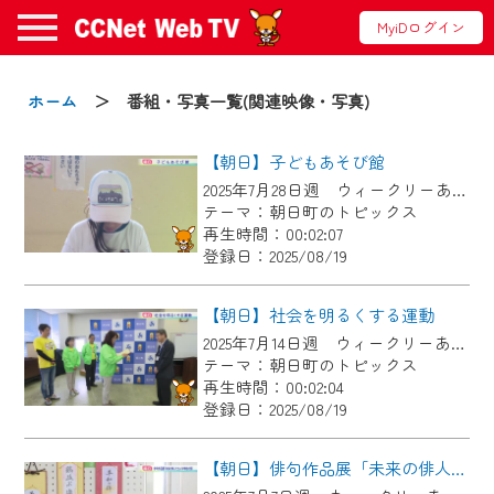
MyiDログイン
お知らせ
ホーム
＞ 番組・写真一覧(関連映像・写真)
【朝日】子どもあそび館
2024/09/02
2025年7月28日週 ウィークリーあさひにて放送
動画配信サービス『CCNet Web TV』は2024
テーマ：朝日町のトピックス
年9月24日からリニューアルします！
再生時間：00:02:07
登録日：2025/08/19
【変更点】
◆デザイン変更により、お住まいの地域
【朝日】社会を明るくする運動
の動画コンテンツが一目瞭然。
2025年7月14日週 ウィークリーあさひにて放送
テーマ：朝日町のトピックス
◆当社アプリやＰＣブラウザから、いつ
再生時間：00:02:04
でも・どこでも・外出先でも！
登録日：2025/08/19
CCNetサービスエリア20市町の地域情報
番組をご視聴いただけます！
【朝日】俳句作品展「未来の俳人たち」（中学校の部）