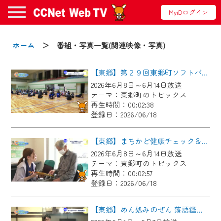
MyiDログイン
お知らせ
ホーム
＞ 番組・写真一覧(関連映像・写真)
【東郷】第２９回東郷町ソフトバレーボール大会
2024/09/02
2026年6月8日～6月14日放送
動画配信サービス『CCNet Web TV』は2024
テーマ：東郷町のトピックス
年9月24日からリニューアルします！
再生時間：00:02:38
登録日：2026/06/18
【変更点】
◆デザイン変更により、お住まいの地域
【東郷】まちかど健康チェック＆東郷ふれあい朝市
の動画コンテンツが一目瞭然。
2026年6月8日～6月14日放送
テーマ：東郷町のトピックス
◆当社アプリやＰＣブラウザから、いつ
再生時間：00:02:57
でも・どこでも・外出先でも！
登録日：2026/06/18
CCNetサービスエリア20市町の地域情報
番組をご視聴いただけます！
【東郷】めん処みのぜん 落語鑑賞会