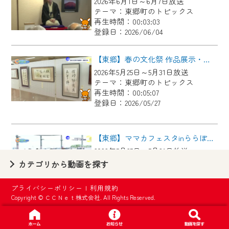
2026年6月1日～6月7日放送
【ご注意】
テーマ：東郷町のトピックス
2024年9月24日からはご加入者様へのサー
再生時間：00:03:03
登録日：2026/06/04
ビス向上のため、
『CCNet Web TV』を利用いただくには、
【東郷】春の文化祭 作品展示・芸能大会
一部コンテンツを除き、
2026年5月25日～5月31日放送
CCNetサービスへの加入と『CCNetマイ
テーマ：東郷町のトピックス
ページ※』へのログインが必要となりま
再生時間：00:05:07
す。
登録日：2026/05/27
何卒、ご理解ご了承の程よろしくお願い
いたします。
【東郷】ママカフェスタinららぽーと愛知東郷
2026年5月25日～5月31日放送
※マイページへのログインには、MyIDが必
テーマ：東郷町のトピックス
カテゴリから動画を探す
要となります。
再生時間：00:02:44
※MyIDとは、CCNet Web TVを含むCCNetの
登録日：2026/05/27
プライバシーポリシー
|
利用規約
各種サービスをご利用頂くためのIDです。
Copyright © ＣＣＮｅｔ株式会社. All Rights Reserved.
IDはお客様が使っているメールアドレス
【東郷】名古屋城「諸輪の松」里帰り
で設定できます。
2026年5月18日～5月24日放送