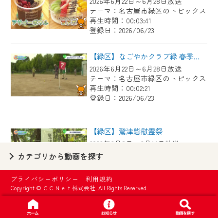
2026年6月22日～6月28日放送
【ご注意】
テーマ：名古屋市緑区のトピックス
2024年9月24日からはご加入者様へのサー
再生時間：00:03:41
登録日：2026/06/23
ビス向上のため、
『CCNet Web TV』を利用いただくには、
【緑区】なごやかクラブ緑 春季グラウンド・ゴルフ大会
一部コンテンツを除き、
2026年6月22日～6月28日放送
CCNetサービスへの加入と『CCNetマイ
テーマ：名古屋市緑区のトピックス
ページ※』へのログインが必要となりま
再生時間：00:02:21
す。
登録日：2026/06/23
何卒、ご理解ご了承の程よろしくお願い
いたします。
【緑区】鷲津砦慰霊祭
2026年6月8日～6月14日放送
※マイページへのログインには、MyIDが必
テーマ：名古屋市緑区のトピックス
カテゴリから動画を探す
要となります。
再生時間：00:02:44
※MyIDとは、CCNet Web TVを含むCCNetの
登録日：2026/06/23
プライバシーポリシー
|
利用規約
各種サービスをご利用頂くためのIDです。
Copyright © ＣＣＮｅｔ株式会社. All Rights Reserved.
IDはお客様が使っているメールアドレス
【緑区】中日ドラゴンズOB 春華しろつち保育園で野球教室
で設定できます。
2026年6月8日～6月14日放送