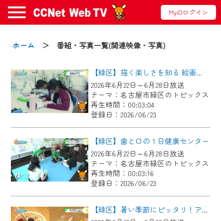
MyiDログイン
お知らせ
ホーム
＞ 番組・写真一覧(関連映像・写真)
【緑区】描く楽しさを知る 絵画教室ボザール
2024/09/02
2026年6月22日～6月28日放送
動画配信サービス『CCNet Web TV』は2024
テーマ：名古屋市緑区のトピックス
年9月24日からリニューアルします！
再生時間：00:03:04
登録日：2026/06/23
【変更点】
◆デザイン変更により、お住まいの地域
【緑区】歯と口の１日健康センター
の動画コンテンツが一目瞭然。
2026年6月22日～6月28日放送
テーマ：名古屋市緑区のトピックス
◆当社アプリやＰＣブラウザから、いつ
再生時間：00:03:16
でも・どこでも・外出先でも！
登録日：2026/06/23
CCNetサービスエリア20市町の地域情報
番組をご視聴いただけます！
【緑区】暑い季節にピッタリ！アサイーボウル専門店