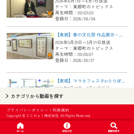
2026年6月1日～6月7日放送
【ご注意】
テーマ：東郷町のトピックス
2024年9月24日からはご加入者様へのサー
再生時間：00:03:03
登録日：2026/06/04
ビス向上のため、
『CCNet Web TV』を利用いただくには、
【東郷】春の文化祭 作品展示・芸能大会
一部コンテンツを除き、
2026年5月25日～5月31日放送
CCNetサービスへの加入と『CCNetマイ
テーマ：東郷町のトピックス
ページ※』へのログインが必要となりま
再生時間：00:05:07
す。
登録日：2026/05/27
何卒、ご理解ご了承の程よろしくお願い
いたします。
【東郷】ママカフェスタinららぽーと愛知東郷
2026年5月25日～5月31日放送
※マイページへのログインには、MyIDが必
テーマ：東郷町のトピックス
カテゴリから動画を探す
要となります。
再生時間：00:02:44
※MyIDとは、CCNet Web TVを含むCCNetの
登録日：2026/05/27
プライバシーポリシー
|
利用規約
各種サービスをご利用頂くためのIDです。
Copyright © ＣＣＮｅｔ株式会社. All Rights Reserved.
IDはお客様が使っているメールアドレス
【東郷】名古屋城「諸輪の松」里帰り
で設定できます。
2026年5月18日～5月24日放送