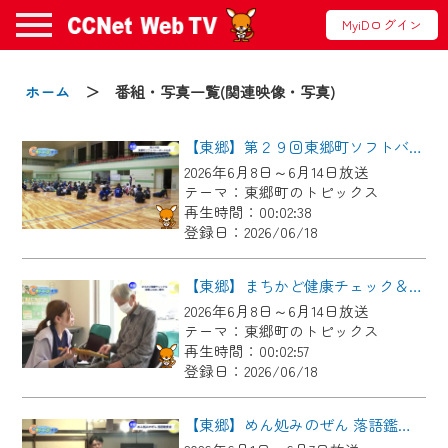
MyiDログイン
お知らせ
ホーム
＞ 番組・写真一覧(関連映像・写真)
【東郷】第２９回東郷町ソフトバレーボール大会
2024/09/02
2026年6月8日～6月14日放送
動画配信サービス『CCNet Web TV』は2024
テーマ：東郷町のトピックス
年9月24日からリニューアルします！
再生時間：00:02:38
登録日：2026/06/18
【変更点】
◆デザイン変更により、お住まいの地域
【東郷】まちかど健康チェック＆東郷ふれあい朝市
の動画コンテンツが一目瞭然。
2026年6月8日～6月14日放送
テーマ：東郷町のトピックス
◆当社アプリやＰＣブラウザから、いつ
再生時間：00:02:57
でも・どこでも・外出先でも！
登録日：2026/06/18
CCNetサービスエリア20市町の地域情報
番組をご視聴いただけます！
【東郷】めん処みのぜん 落語鑑賞会