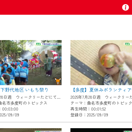
お知らせ
 TV』は2024年9月24日からリニューアルします！
下野代地区 いもち祭り
いの地域の動画コンテンツが一目瞭然。
2025年7月28日週 ウィークリーたどにて放送
ら、いつでも・どこでも・外出先でも！
桑名市多度町のトピックス
テーマ：桑名市多度町のトピッ
の地域情報番組をご視聴いただけます！
0:03:00
再生時間：00:01:52
25/09/09
登録日：2025/09/09
者様へのサービス向上のため、