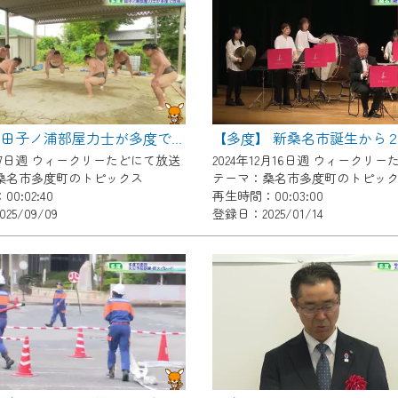
いただくには、一部コンテンツを除き、
CNetマイページ※』へのログインが必要となります。
くお願いいたします。
yIDが必要となります。
Vを含むCCNetの各種サービスをご利用頂くためのIDです。
【多度】 新桑名市誕生から
【多度】田子ノ浦部屋力士が多度で合宿
アドレスで設定できます。
7月7日週 ウィークリーたどにて放送
ーメールアドレスでも作成可能です）
桑名市多度町のトピックス
テーマ：桑名市多度町のトピッ
0:02:40
再生時間：00:03:00
Dの新規登録は
こちら
から
25/09/09
登録日：2025/01/14
は引き続きご視聴いただけます。
ルにともないメンテナンス作業を予定しています。
の画面が「メンテナンス中」になり、ご利用いただけません。