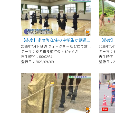
『CCNet Web TV』を利用
CCNetサービスへの加入と『C
何卒、ご理解ご了承の程よろし
※マイページへのログインには、M
※MyIDとは、CCNet Web T
【多度】多度町在住の中学生が剣道で全国へ
IDはお客様が使っているメール
2025年7月14日週 ウィークリーたどにて放送
2025年
（GmailやYahooなどのフリ
テーマ：桑名市多度町のトピックス
テーマ：
再生時間：00:02:34
再生時間：0
※マイページへのログイン・MyI
登録日：2025/09/09
登録日：20
※CCNetアプリをご利用中の方
＜メンテナンス情報＞
CCNetWebTVのリニューア
日時 9/24 9:30～16:30
作業の間は、CCNetWebTV