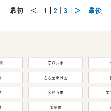
最初
｜＜
｜1
｜
2
｜
3
｜
＞
｜
最後
画
春日井市
町
名古屋市緑区
市
各務原市
美
町
本巣市