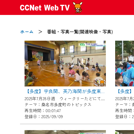
ホーム
＞ 番組・写真一覧(関連映像・写真)
2024/09/02
動画配信サービス『CCNet Web
【変更点】
【多度】
【多度】宇良関、英乃海関が多度東小学校を訪問
◆デザイン変更により、お住ま
2025年7月28日週 ウィークリーたどにて放送
◆当社アプリやＰＣブラウザか
テーマ：桑名市多度町のトピックス
テーマ：
CCNetサービスエリア20市町
再生時間：00:01:47
再生時間：0
登録日：2025/09/09
登録日：20
【ご注意】
2024年9月24日からはご加入