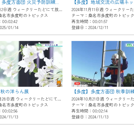
【多度】 多度方面団 火災予防訓練・防火パレード
了承の程よろしくお願いいたします。
2024年12月2日週 ウィークリーたどにて放送
桑名市多度町のトピックス
テーマ：桑名市多度町のトピッ
0:02:42
再生時間：00:01:57
5/01/14
登録日：2024/12/11
】秋の洋らん展
【多度】多度方面団 秋季訓
2024年10月28日週 ウィークリーたどにて放送
桑名市多度町のトピックス
テーマ：桑名市多度町のトピッ
0:02:56
再生時間：00:02:14
4/11/13
登録日：2024/11/13