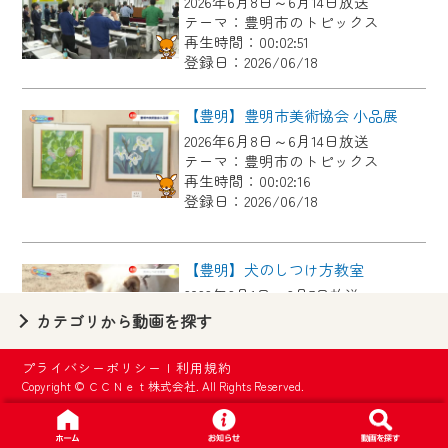
2026年6月8日～6月14日放送
【ご注意】
テーマ：豊明市のトピックス
2024年9月24日からはご加入者様へのサー
再生時間：00:02:51
登録日：2026/06/18
ビス向上のため、
『CCNet Web TV』を利用いただくには、
【豊明】豊明市美術協会 小品展
一部コンテンツを除き、
2026年6月8日～6月14日放送
CCNetサービスへの加入と『CCNetマイ
テーマ：豊明市のトピックス
ページ※』へのログインが必要となりま
再生時間：00:02:16
す。
登録日：2026/06/18
何卒、ご理解ご了承の程よろしくお願い
いたします。
【豊明】犬のしつけ方教室
2026年6月1日～6月7日放送
※マイページへのログインには、MyIDが必
テーマ：豊明市のトピックス
カテゴリから動画を探す
要となります。
再生時間：00:02:46
※MyIDとは、CCNet Web TVを含むCCNetの
登録日：2026/06/04
プライバシーポリシー
|
利用規約
各種サービスをご利用頂くためのIDです。
Copyright © ＣＣＮｅｔ株式会社. All Rights Reserved.
IDはお客様が使っているメールアドレス
【豊明】桶狭間古戦場まつりキャラバン隊来局
で設定できます。
2026年6月1日～6月7日放送