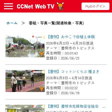
MyiDログイン
お知らせ
ホーム
＞ 番組・写真一覧(関連映像・写真)
【豊明】おやこで田植え体験
2024/09/02
2026年6月22日～6月28日放送
動画配信サービス『CCNet Web TV』は2024
テーマ：豊明市のトピックス
年9月24日からリニューアルします！
再生時間：00:01:43
登録日：2026/06/23
【変更点】
◆デザイン変更により、お住まいの地域
【豊明】コットンくらぶ 種まき
の動画コンテンツが一目瞭然。
2026年6月8日～6月14日放送
テーマ：豊明市のトピックス
◆当社アプリやＰＣブラウザから、いつ
再生時間：00:02:32
でも・どこでも・外出先でも！
登録日：2026/06/18
CCNetサービスエリア20市町の地域情報
番組をご視聴いただけます！
【豊明】豊明市危険物安全協会 令和８年度定期総会