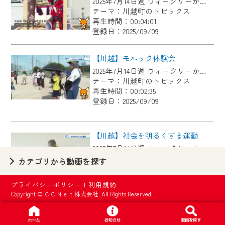
2025年7月14日週 ウィークリーかわごえにて放送
【ご注意】
テーマ：川越町のトピックス
2024年9月24日からはご加入者様へのサー
再生時間：00:04:01
登録日：2025/09/09
ビス向上のため、
『CCNet Web TV』を利用いただくには、
【川越】モルック体験会
一部コンテンツを除き、
2025年7月14日週 ウィークリーかわごえにて放送
CCNetサービスへの加入と『CCNetマイ
テーマ：川越町のトピックス
ページ※』へのログインが必要となりま
再生時間：00:02:35
す。
登録日：2025/09/09
何卒、ご理解ご了承の程よろしくお願い
いたします。
【川越】社会を明るくする運動
2025年7月14日週 ウィークリーかわごえにて放送
※マイページへのログインには、MyIDが必
テーマ：川越町のトピックス
カテゴリから動画を探す
要となります。
再生時間：00:01:41
※MyIDとは、CCNet Web TVを含むCCNetの
登録日：2025/09/09
プライバシーポリシー
|
利用規約
各種サービスをご利用頂くためのIDです。
Copyright © ＣＣＮｅｔ株式会社. All Rights Reserved.
IDはお客様が使っているメールアドレス
【川越】川越南小学校 親子奉仕作業
で設定できます。
2025年7月7日週 ウィークリーかわごえにて放送