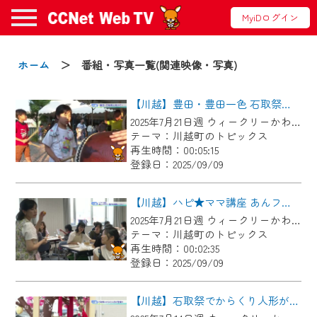
MyiDログイン
お知らせ
ホーム
＞ 番組・写真一覧(関連映像・写真)
【川越】豊田・豊田一色 石取祭に向けて!
2024/09/02
2025年7月21日週 ウィークリーかわごえにて放送
動画配信サービス『CCNet Web TV』は2024
テーマ：川越町のトピックス
年9月24日からリニューアルします！
再生時間：00:05:15
登録日：2025/09/09
【変更点】
◆デザイン変更により、お住まいの地域
【川越】ハピ★ママ講座 あんフラワー製作体験レッスン
の動画コンテンツが一目瞭然。
2025年7月21日週 ウィークリーかわごえにて放送
テーマ：川越町のトピックス
◆当社アプリやＰＣブラウザから、いつ
再生時間：00:02:35
でも・どこでも・外出先でも！
登録日：2025/09/09
CCNetサービスエリア20市町の地域情報
番組をご視聴いただけます！
【川越】石取祭でからくり人形が登場！？