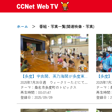
ホーム
＞ 番組・写真一覧(関連映像・写真)
2024/09/02
動画配信サービス『CCNet Web
【変更点】
【多度】
【多度】宇良関、英乃海関が多度東小学校を訪問
◆デザイン変更により、お住ま
2025年7月28日週 ウィークリーたどにて放送
◆当社アプリやＰＣブラウザか
テーマ：桑名市多度町のトピックス
テーマ：
CCNetサービスエリア20市町
再生時間：00:01:47
再生時間：0
登録日：2025/09/09
登録日：20
【ご注意】
2024年9月24日からはご加入