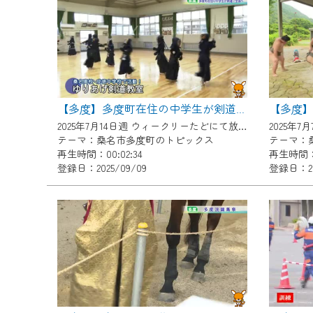
『CCNet Web TV』を利用
CCNetサービスへの加入と『C
何卒、ご理解ご了承の程よろし
※マイページへのログインには、M
※MyIDとは、CCNet Web T
【多度】多度町在住の中学生が剣道で全国へ
IDはお客様が使っているメール
2025年7月14日週 ウィークリーたどにて放送
2025年
（GmailやYahooなどのフリ
テーマ：桑名市多度町のトピックス
テーマ：
再生時間：00:02:34
再生時間：0
※マイページへのログイン・MyI
登録日：2025/09/09
登録日：20
※CCNetアプリをご利用中の方
＜メンテナンス情報＞
CCNetWebTVのリニューア
日時 9/24 9:30～16:30
作業の間は、CCNetWebTV