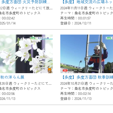
【多度】 多度方面団 火災予防訓練・防火パレード
了承の程よろしくお願いいたします。
2024年12月2日週 ウィークリーたどにて放送
桑名市多度町のトピックス
テーマ：桑名市多度町のトピッ
0:02:42
再生時間：00:01:57
5/01/14
登録日：2024/12/11
】秋の洋らん展
【多度】多度方面団 秋季訓
2024年10月28日週 ウィークリーたどにて放送
桑名市多度町のトピックス
テーマ：桑名市多度町のトピッ
0:02:56
再生時間：00:02:14
4/11/13
登録日：2024/11/13