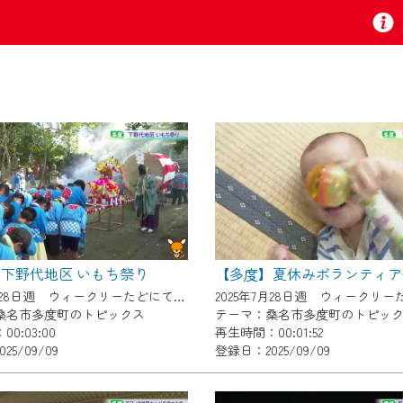
お知らせ
 TV』は2024年9月24日からリニューアルします！
下野代地区 いもち祭り
いの地域の動画コンテンツが一目瞭然。
2025年7月28日週 ウィークリーたどにて放送
ら、いつでも・どこでも・外出先でも！
桑名市多度町のトピックス
テーマ：桑名市多度町のトピッ
の地域情報番組をご視聴いただけます！
0:03:00
再生時間：00:01:52
25/09/09
登録日：2025/09/09
者様へのサービス向上のため、