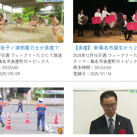
いただくには、一部コンテンツを除き、
CNetマイページ※』へのログインが必要となります。
くお願いいたします。
yIDが必要となります。
Vを含むCCNetの各種サービスをご利用頂くためのIDです。
【多度】 新桑名市誕生から
【多度】田子ノ浦部屋力士が多度で合宿
アドレスで設定できます。
7月7日週 ウィークリーたどにて放送
ーメールアドレスでも作成可能です）
桑名市多度町のトピックス
テーマ：桑名市多度町のトピッ
0:02:40
再生時間：00:03:00
Dの新規登録は
こちら
から
25/09/09
登録日：2025/01/14
は引き続きご視聴いただけます。
ルにともないメンテナンス作業を予定しています。
の画面が「メンテナンス中」になり、ご利用いただけません。