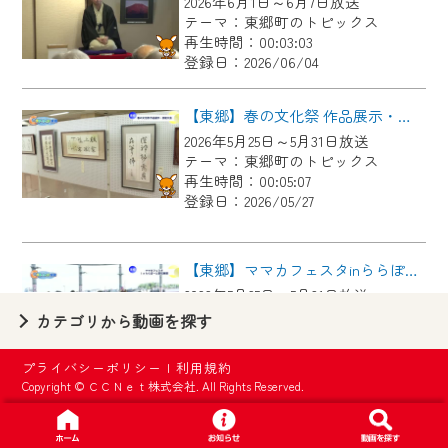
2026年6月1日～6月7日放送
【ご注意】
テーマ：東郷町のトピックス
2024年9月24日からはご加入者様へのサー
再生時間：00:03:03
登録日：2026/06/04
ビス向上のため、
『CCNet Web TV』を利用いただくには、
【東郷】春の文化祭 作品展示・芸能大会
一部コンテンツを除き、
2026年5月25日～5月31日放送
CCNetサービスへの加入と『CCNetマイ
テーマ：東郷町のトピックス
ページ※』へのログインが必要となりま
再生時間：00:05:07
す。
登録日：2026/05/27
何卒、ご理解ご了承の程よろしくお願い
いたします。
【東郷】ママカフェスタinららぽーと愛知東郷
2026年5月25日～5月31日放送
※マイページへのログインには、MyIDが必
テーマ：東郷町のトピックス
カテゴリから動画を探す
要となります。
再生時間：00:02:44
※MyIDとは、CCNet Web TVを含むCCNetの
登録日：2026/05/27
プライバシーポリシー
|
利用規約
各種サービスをご利用頂くためのIDです。
Copyright © ＣＣＮｅｔ株式会社. All Rights Reserved.
IDはお客様が使っているメールアドレス
【東郷】名古屋城「諸輪の松」里帰り
で設定できます。
2026年5月18日～5月24日放送