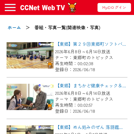
MyiDログイン
お知らせ
ホーム
＞ 番組・写真一覧(関連映像・写真)
【東郷】第２９回東郷町ソフトバレーボール大会
2024/09/02
2026年6月8日～6月14日放送
動画配信サービス『CCNet Web TV』は2024
テーマ：東郷町のトピックス
年9月24日からリニューアルします！
再生時間：00:02:38
登録日：2026/06/18
【変更点】
◆デザイン変更により、お住まいの地域
【東郷】まちかど健康チェック＆東郷ふれあい朝市
の動画コンテンツが一目瞭然。
2026年6月8日～6月14日放送
テーマ：東郷町のトピックス
◆当社アプリやＰＣブラウザから、いつ
再生時間：00:02:57
でも・どこでも・外出先でも！
登録日：2026/06/18
CCNetサービスエリア20市町の地域情報
番組をご視聴いただけます！
【東郷】めん処みのぜん 落語鑑賞会