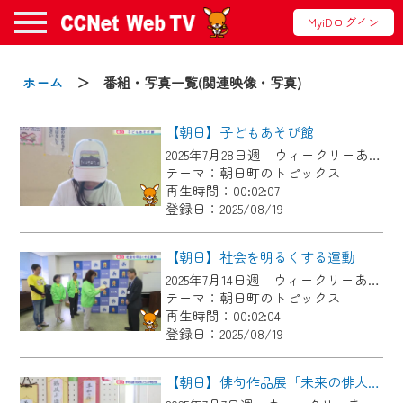
MyiDログイン
お知らせ
ホーム
＞ 番組・写真一覧(関連映像・写真)
【朝日】子どもあそび館
2024/09/02
2025年7月28日週 ウィークリーあさひにて放送
動画配信サービス『CCNet Web TV』は2024
テーマ：朝日町のトピックス
年9月24日からリニューアルします！
再生時間：00:02:07
登録日：2025/08/19
【変更点】
◆デザイン変更により、お住まいの地域
【朝日】社会を明るくする運動
の動画コンテンツが一目瞭然。
2025年7月14日週 ウィークリーあさひにて放送
テーマ：朝日町のトピックス
◆当社アプリやＰＣブラウザから、いつ
再生時間：00:02:04
でも・どこでも・外出先でも！
登録日：2025/08/19
CCNetサービスエリア20市町の地域情報
番組をご視聴いただけます！
【朝日】俳句作品展「未来の俳人たち」（中学校の部）