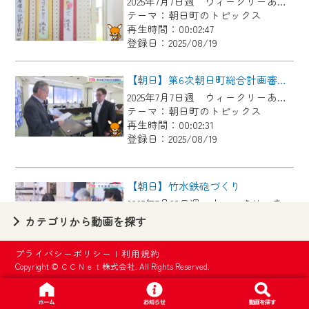
2025年7月7日週 ウィークリーあさひにて放送
【ご注意】
テーマ：朝日町のトピックス
2024年9月24日からはご加入者様へのサー
再生時間：00:02:47
登録日：2025/08/19
ビス向上のため、
『CCNet Web TV』を利用いただくには、
【朝日】第6次朝日町総合計画審議会
一部コンテンツを除き、
2025年7月7日週 ウィークリーあさひにて放送
CCNetサービスへの加入と『CCNetマイ
テーマ：朝日町のトピックス
ページ※』へのログインが必要となりま
再生時間：00:02:31
す。
登録日：2025/08/19
何卒、ご理解ご了承の程よろしくお願い
いたします。
【朝日】竹水鉄砲づくり
2025年7月28日週 ウィークリーあさひにて放送
※マイページへのログインには、MyIDが必
テーマ：朝日町のトピックス
カテゴリから動画を探す
要となります。
再生時間：00:03:14
※MyIDとは、CCNet Web TVを含むCCNetの
登録日：2025/08/19
プライバシーポリシー
|
利用規約
各種サービスをご利用頂くためのIDです。
Copyright © ＣＣＮｅｔ株式会社. All Rights Reserved.
IDはお客様が使っているメールアドレス
【朝日】柿睦会×柿子ども育成会 スカットボール
で設定できます。
2025年1月27日週 ウィークリーあさひにて放送