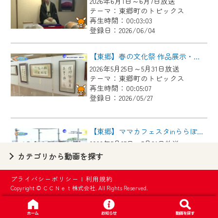
2026年6月1日～6月7日放送
【ご注意】
テーマ：東郷町のトピックス
2024年9月24日からはご加入者様へのサー
再生時間：00:03:03
登録日：2026/06/04
ビス向上のため、
『CCNet Web TV』を利用いただくには、
【東郷】春の文化祭 作品展示・芸能大会
一部コンテンツを除き、
2026年5月25日～5月31日放送
CCNetサービスへの加入と『CCNetマイ
テーマ：東郷町のトピックス
ページ※』へのログインが必要となりま
再生時間：00:05:07
す。
登録日：2026/05/27
何卒、ご理解ご了承の程よろしくお願い
いたします。
【東郷】ママカフェスタinららぽーと愛知東郷
2026年5月25日～5月31日放送
※マイページへのログインには、MyIDが必
テーマ：東郷町のトピックス
カテゴリから動画を探す
要となります。
再生時間：00:02:44
※MyIDとは、CCNet Web TVを含むCCNetの
登録日：2026/05/27
プライバシーポリシー
|
利用規約
各種サービスをご利用頂くためのIDです。
Copyright © ＣＣＮｅｔ株式会社. All Rights Reserved.
IDはお客様が使っているメールアドレス
【東郷】名古屋城「諸輪の松」里帰り
で設定できます。
2026年5月18日～5月24日放送