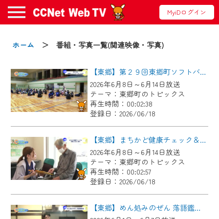
MyiDログイン
お知らせ
ホーム
＞ 番組・写真一覧(関連映像・写真)
【東郷】第２９回東郷町ソフトバレーボール大会
2024/09/02
2026年6月8日～6月14日放送
動画配信サービス『CCNet Web TV』は2024
テーマ：東郷町のトピックス
年9月24日からリニューアルします！
再生時間：00:02:38
登録日：2026/06/18
【変更点】
◆デザイン変更により、お住まいの地域
【東郷】まちかど健康チェック＆東郷ふれあい朝市
の動画コンテンツが一目瞭然。
2026年6月8日～6月14日放送
テーマ：東郷町のトピックス
◆当社アプリやＰＣブラウザから、いつ
再生時間：00:02:57
でも・どこでも・外出先でも！
登録日：2026/06/18
CCNetサービスエリア20市町の地域情報
番組をご視聴いただけます！
【東郷】めん処みのぜん 落語鑑賞会