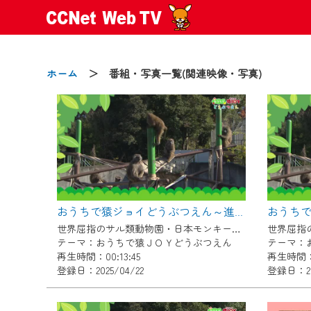
ホーム
＞ 番組・写真一覧(関連映像・写真)
2024/09/02
動画配信サービス『CCNet Web
【変更点】
おうちで猿ジョイどうぶつえん～進化ってどういうこと？～（2025年3月16日初回放送）
◆デザイン変更により、お住ま
世界屈指のサル類動物園・日本モンキーセンター協力の親子で学べる動物番組。
◆当社アプリやＰＣブラウザか
テーマ：おうちで猿ＪＯＹどうぶつえん
テーマ：
CCNetサービスエリア20市町
再生時間：00:13:45
再生時間：0
登録日：2025/04/22
登録日：20
【ご注意】
2024年9月24日からはご加入