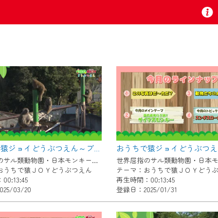
お知らせ
 TV』は2024年9月24日からリニューアルします！
おうちで猿ジョイどうぶつえん～ブラッザグエノン～（2025年2月16日初回放送）
いの地域の動画コンテンツが一目瞭然。
世界屈指のサル類動物園・日本モンキーセンター協力の親子で学べる動物番組。
ら、いつでも・どこでも・外出先でも！
おうちで猿ＪＯＹどうぶつえん
テーマ：おうちで猿ＪＯＹどう
の地域情報番組をご視聴いただけます！
0:13:45
再生時間：00:13:45
25/03/20
登録日：2025/01/31
者様へのサービス向上のため、