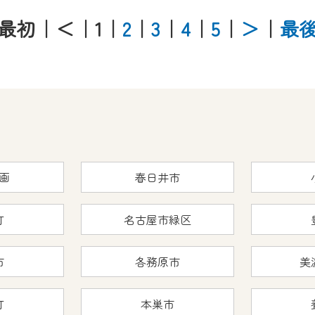
最初
｜＜
｜1
｜
2
｜
3
｜
4
｜
5
｜
＞
｜
最
画
春日井市
町
名古屋市緑区
市
各務原市
美
町
本巣市