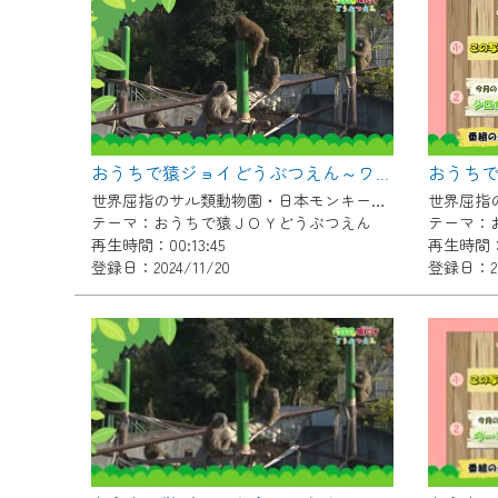
『CCNet Web TV』を利用
CCNetサービスへの加入と『C
何卒、ご理解ご了承の程よろし
※マイページへのログインには、M
※MyIDとは、CCNet Web T
おうちで猿ジョイどうぶつえん～ワオキツネザル～（2024年10月16日初回放送）
IDはお客様が使っているメール
世界屈指のサル類動物園・日本モンキーセンター協力の親子で学べる動物番組。
（GmailやYahooなどのフリ
テーマ：おうちで猿ＪＯＹどうぶつえん
テーマ：
再生時間：00:13:45
再生時間：0
※マイページへのログイン・MyI
登録日：2024/11/20
登録日：202
※CCNetアプリをご利用中の方
＜メンテナンス情報＞
CCNetWebTVのリニューア
日時 9/24 9:30～16:30
作業の間は、CCNetWebTV