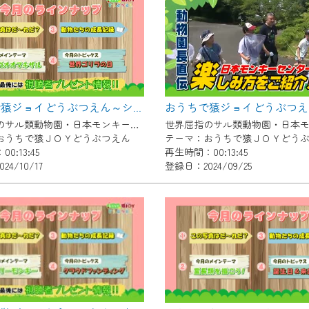
いただくには、一部コンテンツを除き、
CNetマイページ※』へのログインが必要となります。
くお願いいたします。
yIDが必要となります。
Vを含むCCNetの各種サービスをご利用頂くためのIDです。
おうちで猿ジョイどうぶつえん～シロガオオマキザル～（2024年9月16日初回放送）
アドレスで設定できます。
世界屈指のサル類動物園・日本モンキーセンター協力の親子で学べる動物番組。
ーメールアドレスでも作成可能です）
おうちで猿ＪＯＹどうぶつえん
テーマ：おうちで猿ＪＯＹどう
0:13:45
再生時間：00:13:45
Dの新規登録は
こちら
から
4/10/17
登録日：2024/09/25
は引き続きご視聴いただけます。
ルにともないメンテナンス作業を予定しています。
の画面が「メンテナンス中」になり、ご利用いただけません。