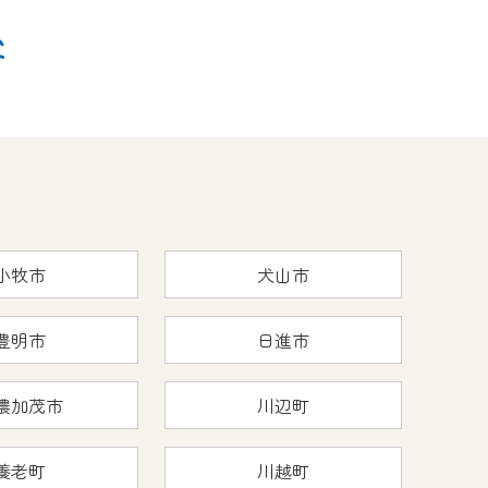
後
小牧市
犬山市
豊明市
日進市
濃加茂市
川辺町
養老町
川越町