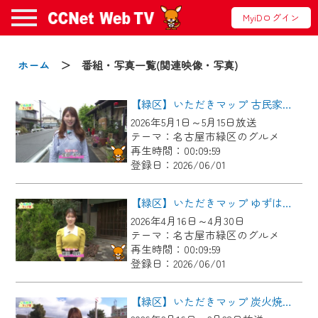
MyiDログイン
お知らせ
ホーム
＞ 番組・写真一覧(関連映像・写真)
【緑区】いただきマップ 古民家カフェ 和み亭
2024/09/02
2026年5月1日～5月15日放送
動画配信サービス『CCNet Web TV』は2024
テーマ：名古屋市緑区のグルメ
年9月24日からリニューアルします！
再生時間：00:09:59
登録日：2026/06/01
【変更点】
◆デザイン変更により、お住まいの地域
【緑区】いただきマップ ゆずはな庵
の動画コンテンツが一目瞭然。
2026年4月16日～4月30日
テーマ：名古屋市緑区のグルメ
◆当社アプリやＰＣブラウザから、いつ
再生時間：00:09:59
でも・どこでも・外出先でも！
登録日：2026/06/01
CCNetサービスエリア20市町の地域情報
番組をご視聴いただけます！
【緑区】いただきマップ 炭火焼鳥 とりこ