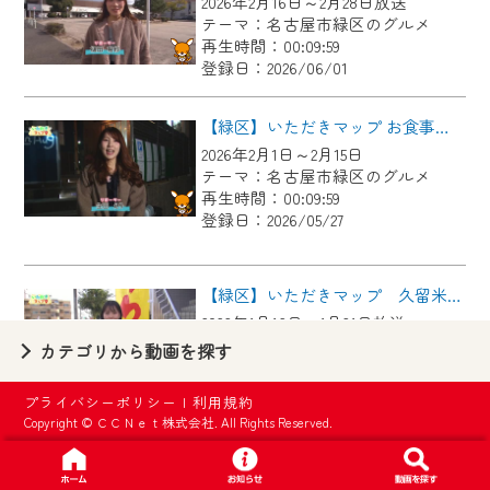
2026年2月16日～2月28日放送
【ご注意】
テーマ：名古屋市緑区のグルメ
2024年9月24日からはご加入者様へのサー
再生時間：00:09:59
登録日：2026/06/01
ビス向上のため、
『CCNet Web TV』を利用いただくには、
【緑区】いただきマップ お食事処Hug
一部コンテンツを除き、
2026年2月1日～2月15日
CCNetサービスへの加入と『CCNetマイ
テーマ：名古屋市緑区のグルメ
ページ※』へのログインが必要となりま
再生時間：00:09:59
す。
登録日：2026/05/27
何卒、ご理解ご了承の程よろしくお願い
いたします。
【緑区】いただきマップ 久留米とんこつラーメン とん八。
2026年1月16日～1月31日放送
※マイページへのログインには、MyIDが必
テーマ：名古屋市緑区のグルメ
カテゴリから動画を探す
要となります。
再生時間：00:09:59
※MyIDとは、CCNet Web TVを含むCCNetの
登録日：2026/05/27
プライバシーポリシー
|
利用規約
各種サービスをご利用頂くためのIDです。
Copyright © ＣＣＮｅｔ株式会社. All Rights Reserved.
IDはお客様が使っているメールアドレス
【緑区】いただきマップ 華花
で設定できます。
2026年1月1日～1月15日