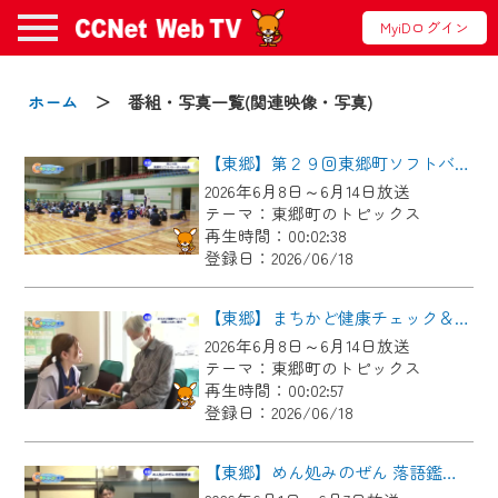
MyiDログイン
お知らせ
ホーム
＞ 番組・写真一覧(関連映像・写真)
【東郷】第２９回東郷町ソフトバレーボール大会
2024/09/02
2026年6月8日～6月14日放送
動画配信サービス『CCNet Web TV』は2024
テーマ：東郷町のトピックス
年9月24日からリニューアルします！
再生時間：00:02:38
登録日：2026/06/18
【変更点】
◆デザイン変更により、お住まいの地域
【東郷】まちかど健康チェック＆東郷ふれあい朝市
の動画コンテンツが一目瞭然。
2026年6月8日～6月14日放送
テーマ：東郷町のトピックス
◆当社アプリやＰＣブラウザから、いつ
再生時間：00:02:57
でも・どこでも・外出先でも！
登録日：2026/06/18
CCNetサービスエリア20市町の地域情報
番組をご視聴いただけます！
【東郷】めん処みのぜん 落語鑑賞会