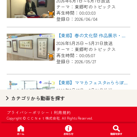
2026年6月1日～6月7日放送
【ご注意】
テーマ：東郷町のトピックス
2024年9月24日からはご加入者様へのサー
再生時間：00:03:03
登録日：2026/06/04
ビス向上のため、
『CCNet Web TV』を利用いただくには、
【東郷】春の文化祭 作品展示・芸能大会
一部コンテンツを除き、
2026年5月25日～5月31日放送
CCNetサービスへの加入と『CCNetマイ
テーマ：東郷町のトピックス
ページ※』へのログインが必要となりま
再生時間：00:05:07
す。
登録日：2026/05/27
何卒、ご理解ご了承の程よろしくお願い
いたします。
【東郷】ママカフェスタinららぽーと愛知東郷
2026年5月25日～5月31日放送
※マイページへのログインには、MyIDが必
テーマ：東郷町のトピックス
カテゴリから動画を探す
要となります。
再生時間：00:02:44
※MyIDとは、CCNet Web TVを含むCCNetの
登録日：2026/05/27
プライバシーポリシー
|
利用規約
各種サービスをご利用頂くためのIDです。
Copyright © ＣＣＮｅｔ株式会社. All Rights Reserved.
IDはお客様が使っているメールアドレス
【東郷】名古屋城「諸輪の松」里帰り
で設定できます。
2026年5月18日～5月24日放送