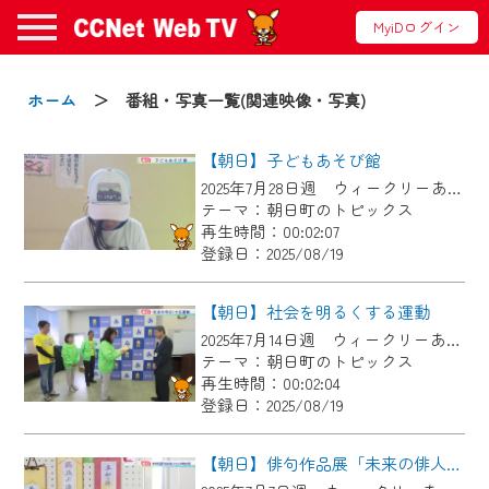
MyiDログイン
お知らせ
ホーム
＞ 番組・写真一覧(関連映像・写真)
【朝日】子どもあそび館
2024/09/02
2025年7月28日週 ウィークリーあさひにて放送
動画配信サービス『CCNet Web TV』は2024
テーマ：朝日町のトピックス
年9月24日からリニューアルします！
再生時間：00:02:07
登録日：2025/08/19
【変更点】
◆デザイン変更により、お住まいの地域
【朝日】社会を明るくする運動
の動画コンテンツが一目瞭然。
2025年7月14日週 ウィークリーあさひにて放送
テーマ：朝日町のトピックス
◆当社アプリやＰＣブラウザから、いつ
再生時間：00:02:04
でも・どこでも・外出先でも！
登録日：2025/08/19
CCNetサービスエリア20市町の地域情報
番組をご視聴いただけます！
【朝日】俳句作品展「未来の俳人たち」（中学校の部）