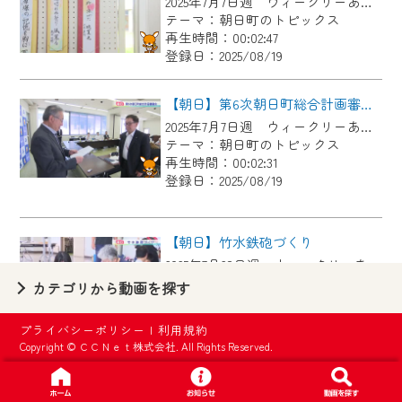
2025年7月7日週 ウィークリーあさひにて放送
【ご注意】
テーマ：朝日町のトピックス
2024年9月24日からはご加入者様へのサー
再生時間：00:02:47
登録日：2025/08/19
ビス向上のため、
『CCNet Web TV』を利用いただくには、
【朝日】第6次朝日町総合計画審議会
一部コンテンツを除き、
2025年7月7日週 ウィークリーあさひにて放送
CCNetサービスへの加入と『CCNetマイ
テーマ：朝日町のトピックス
ページ※』へのログインが必要となりま
再生時間：00:02:31
す。
登録日：2025/08/19
何卒、ご理解ご了承の程よろしくお願い
いたします。
【朝日】竹水鉄砲づくり
2025年7月28日週 ウィークリーあさひにて放送
※マイページへのログインには、MyIDが必
テーマ：朝日町のトピックス
カテゴリから動画を探す
要となります。
再生時間：00:03:14
※MyIDとは、CCNet Web TVを含むCCNetの
登録日：2025/08/19
プライバシーポリシー
|
利用規約
各種サービスをご利用頂くためのIDです。
Copyright © ＣＣＮｅｔ株式会社. All Rights Reserved.
IDはお客様が使っているメールアドレス
【朝日】柿睦会×柿子ども育成会 スカットボール
で設定できます。
2025年1月27日週 ウィークリーあさひにて放送