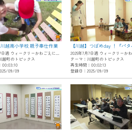
いただくには、一部コンテンツを除き、
CNetマイページ※』へのログインが必要となります。
くお願いいたします。
yIDが必要となります。
Vを含むCCNetの各種サービスをご利用頂くためのIDです。
川越南小学校 親子奉仕作業
アドレスで設定できます。
2025年7月7日週 ウィークリーかわごえにて放送
ーメールアドレスでも作成可能です）
川越町のトピックス
テーマ：川越町のトピックス
0:03:10
再生時間：00:02:13
Dの新規登録は
こちら
から
25/09/09
登録日：2025/09/09
は引き続きご視聴いただけます。
ルにともないメンテナンス作業を予定しています。
の画面が「メンテナンス中」になり、ご利用いただけません。