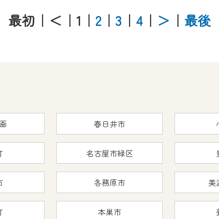
最初
｜＜
｜1
｜
2
｜
3
｜
4
｜
＞
｜
最後
画
春日井市
町
名古屋市緑区
市
各務原市
美
町
本巣市