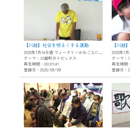
『CCNet Web TV』を利用
CCNetサービスへの加入と『C
何卒、ご理解ご了承の程よろし
※マイページへのログインには、M
※MyIDとは、CCNet Web T
【川越】社会を明るくする運動
【川越】
IDはお客様が使っているメール
2025年7月14日週 ウィークリーかわごえにて放送
（GmailやYahooなどのフリ
テーマ：川越町のトピックス
テーマ：
再生時間：00:01:41
再生時間：0
※マイページへのログイン・MyI
登録日：2025/09/09
登録日：20
※CCNetアプリをご利用中の方
＜メンテナンス情報＞
CCNetWebTVのリニューア
日時 9/24 9:30～16:30
作業の間は、CCNetWebTV