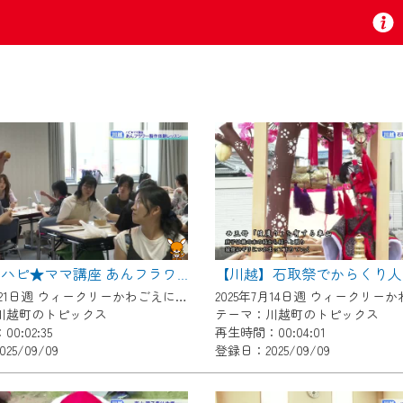
お知らせ
 TV』は2024年9月24日からリニューアルします！
【川越】ハピ★ママ講座 あんフラワー製作体験レッスン
いの地域の動画コンテンツが一目瞭然。
2025年7月21日週 ウィークリーかわごえにて放送
ら、いつでも・どこでも・外出先でも！
川越町のトピックス
テーマ：川越町のトピックス
の地域情報番組をご視聴いただけます！
0:02:35
再生時間：00:04:01
25/09/09
登録日：2025/09/09
者様へのサービス向上のため、