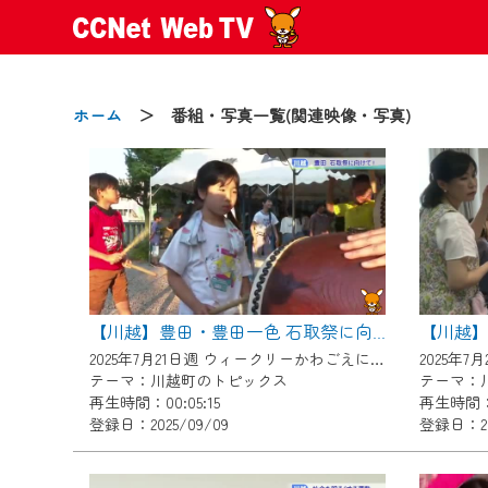
ホーム
＞ 番組・写真一覧(関連映像・写真)
2024/09/02
動画配信サービス『CCNet Web
【変更点】
【川越】豊田・豊田一色 石取祭に向けて!
◆デザイン変更により、お住ま
2025年7月21日週 ウィークリーかわごえにて放送
◆当社アプリやＰＣブラウザか
テーマ：川越町のトピックス
テーマ：
CCNetサービスエリア20市町
再生時間：00:05:15
再生時間：0
登録日：2025/09/09
登録日：20
【ご注意】
2024年9月24日からはご加入