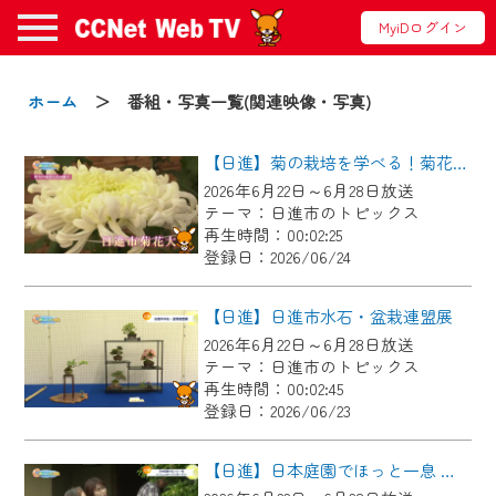
MyiDログイン
お知らせ
ホーム
＞ 番組・写真一覧(関連映像・写真)
【日進】菊の栽培を学べる！菊花大会に向けた菊づくり講習会
2024/09/02
2026年6月22日～6月28日放送
動画配信サービス『CCNet Web TV』は2024
テーマ：日進市のトピックス
年9月24日からリニューアルします！
再生時間：00:02:25
登録日：2026/06/24
【変更点】
◆デザイン変更により、お住まいの地域
【日進】日進市水石・盆栽連盟展
の動画コンテンツが一目瞭然。
2026年6月22日～6月28日放送
テーマ：日進市のトピックス
◆当社アプリやＰＣブラウザから、いつ
再生時間：00:02:45
でも・どこでも・外出先でも！
登録日：2026/06/23
CCNetサービスエリア20市町の地域情報
番組をご視聴いただけます！
【日進】日本庭園でほっと一息 にっしんオープンガーデン