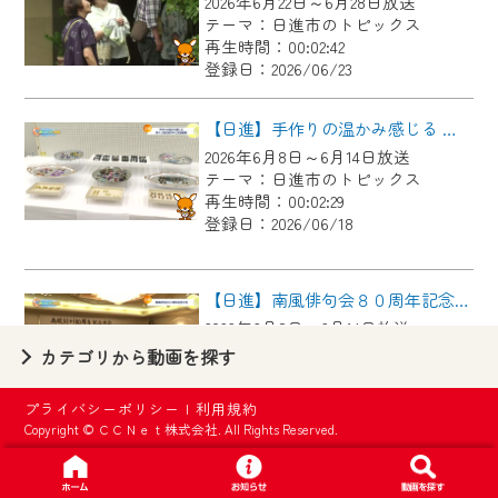
2026年6月22日～6月28日放送
【ご注意】
テーマ：日進市のトピックス
2024年9月24日からはご加入者様へのサー
再生時間：00:02:42
登録日：2026/06/23
ビス向上のため、
『CCNet Web TV』を利用いただくには、
【日進】手作りの温かみ感じる 第４３回日進市手工芸連盟展
一部コンテンツを除き、
2026年6月8日～6月14日放送
CCNetサービスへの加入と『CCNetマイ
テーマ：日進市のトピックス
ページ※』へのログインが必要となりま
再生時間：00:02:29
す。
登録日：2026/06/18
何卒、ご理解ご了承の程よろしくお願い
いたします。
【日進】南風俳句会８０周年記念大会
2026年6月8日～6月14日放送
※マイページへのログインには、MyIDが必
テーマ：日進市のトピックス
カテゴリから動画を探す
要となります。
再生時間：00:02:42
※MyIDとは、CCNet Web TVを含むCCNetの
登録日：2026/06/18
プライバシーポリシー
|
利用規約
各種サービスをご利用頂くためのIDです。
Copyright © ＣＣＮｅｔ株式会社. All Rights Reserved.
IDはお客様が使っているメールアドレス
【日進】元中日ドラゴンズ山本昌広さんが教える野球教室
で設定できます。
2026年6月1日～6月7日放送