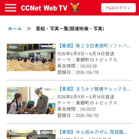
MyiDログイン
お知らせ
ホーム
＞ 番組・写真一覧(関連映像・写真)
【東郷】第２９回東郷町ソフトバレーボール大会
2024/09/02
2026年6月8日～6月14日放送
動画配信サービス『CCNet Web TV』は2024
テーマ：東郷町のトピックス
年9月24日からリニューアルします！
再生時間：00:02:38
登録日：2026/06/18
【変更点】
◆デザイン変更により、お住まいの地域
【東郷】まちかど健康チェック＆東郷ふれあい朝市
の動画コンテンツが一目瞭然。
2026年6月8日～6月14日放送
テーマ：東郷町のトピックス
◆当社アプリやＰＣブラウザから、いつ
再生時間：00:02:57
でも・どこでも・外出先でも！
登録日：2026/06/18
CCNetサービスエリア20市町の地域情報
番組をご視聴いただけます！
【東郷】めん処みのぜん 落語鑑賞会