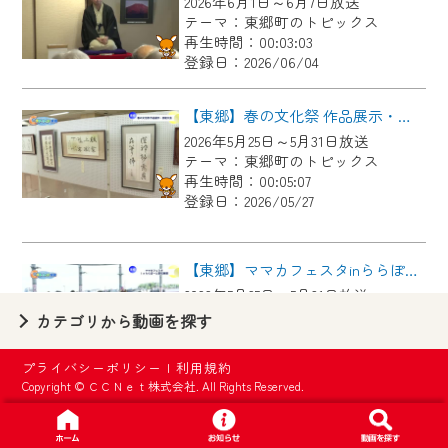
2026年6月1日～6月7日放送
【ご注意】
テーマ：東郷町のトピックス
2024年9月24日からはご加入者様へのサー
再生時間：00:03:03
登録日：2026/06/04
ビス向上のため、
『CCNet Web TV』を利用いただくには、
【東郷】春の文化祭 作品展示・芸能大会
一部コンテンツを除き、
2026年5月25日～5月31日放送
CCNetサービスへの加入と『CCNetマイ
テーマ：東郷町のトピックス
ページ※』へのログインが必要となりま
再生時間：00:05:07
す。
登録日：2026/05/27
何卒、ご理解ご了承の程よろしくお願い
いたします。
【東郷】ママカフェスタinららぽーと愛知東郷
2026年5月25日～5月31日放送
※マイページへのログインには、MyIDが必
テーマ：東郷町のトピックス
カテゴリから動画を探す
要となります。
再生時間：00:02:44
※MyIDとは、CCNet Web TVを含むCCNetの
登録日：2026/05/27
プライバシーポリシー
|
利用規約
各種サービスをご利用頂くためのIDです。
Copyright © ＣＣＮｅｔ株式会社. All Rights Reserved.
IDはお客様が使っているメールアドレス
【東郷】名古屋城「諸輪の松」里帰り
で設定できます。
2026年5月18日～5月24日放送