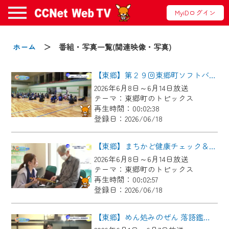
MyiDログイン
お知らせ
ホーム
＞ 番組・写真一覧(関連映像・写真)
【東郷】第２９回東郷町ソフトバレーボール大会
2024/09/02
2026年6月8日～6月14日放送
動画配信サービス『CCNet Web TV』は2024
テーマ：東郷町のトピックス
年9月24日からリニューアルします！
再生時間：00:02:38
登録日：2026/06/18
【変更点】
◆デザイン変更により、お住まいの地域
【東郷】まちかど健康チェック＆東郷ふれあい朝市
の動画コンテンツが一目瞭然。
2026年6月8日～6月14日放送
テーマ：東郷町のトピックス
◆当社アプリやＰＣブラウザから、いつ
再生時間：00:02:57
でも・どこでも・外出先でも！
登録日：2026/06/18
CCNetサービスエリア20市町の地域情報
番組をご視聴いただけます！
【東郷】めん処みのぜん 落語鑑賞会