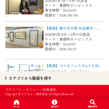
2026年6月1日～6月7日放送
【ご注意】
テーマ：東郷町のトピックス
2024年9月24日からはご加入者様へのサー
再生時間：00:03:03
登録日：2026/06/04
ビス向上のため、
『CCNet Web TV』を利用いただくには、
【東郷】春の文化祭 作品展示・芸能大会
一部コンテンツを除き、
2026年5月25日～5月31日放送
CCNetサービスへの加入と『CCNetマイ
テーマ：東郷町のトピックス
ページ※』へのログインが必要となりま
再生時間：00:05:07
す。
登録日：2026/05/27
何卒、ご理解ご了承の程よろしくお願い
いたします。
【東郷】ママカフェスタinららぽーと愛知東郷
2026年5月25日～5月31日放送
※マイページへのログインには、MyIDが必
テーマ：東郷町のトピックス
カテゴリから動画を探す
要となります。
再生時間：00:02:44
※MyIDとは、CCNet Web TVを含むCCNetの
登録日：2026/05/27
プライバシーポリシー
|
利用規約
各種サービスをご利用頂くためのIDです。
Copyright © ＣＣＮｅｔ株式会社. All Rights Reserved.
IDはお客様が使っているメールアドレス
【東郷】名古屋城「諸輪の松」里帰り
で設定できます。
2026年5月18日～5月24日放送