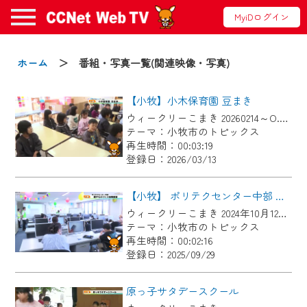
MyiDログイン
お知らせ
ホーム
＞ 番組・写真一覧(関連映像・写真)
【小牧】小木保育園 豆まき
2024/09/02
ウィークリーこまき 20260214～O.A. 小木保育園 豆まき
動画配信サービス『CCNet Web TV』は2024
テーマ：小牧市のトピックス
年9月24日からリニューアルします！
再生時間：00:03:19
登録日：2026/03/13
【変更点】
◆デザイン変更により、お住まいの地域
【小牧】 ポリテクセンター中部 親子ものづくり体験教室
の動画コンテンツが一目瞭然。
ウィークリーこまき 2024年10月12日放送
テーマ：小牧市のトピックス
◆当社アプリやＰＣブラウザから、いつ
再生時間：00:02:16
でも・どこでも・外出先でも！
登録日：2025/09/29
CCNetサービスエリア20市町の地域情報
番組をご視聴いただけます！
原っ子サタデースクール