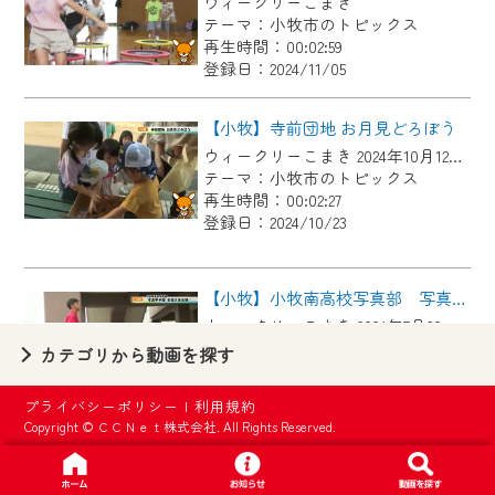
ウィークリーこまき
【ご注意】
テーマ：小牧市のトピックス
2024年9月24日からはご加入者様へのサー
再生時間：00:02:59
登録日：2024/11/05
ビス向上のため、
『CCNet Web TV』を利用いただくには、
【小牧】寺前団地 お月見どろぼう
一部コンテンツを除き、
ウィークリーこまき 2024年10月12日放送
CCNetサービスへの加入と『CCNetマイ
テーマ：小牧市のトピックス
ページ※』へのログインが必要となりま
再生時間：00:02:27
す。
登録日：2024/10/23
何卒、ご理解ご了承の程よろしくお願い
いたします。
【小牧】小牧南高校写真部 写真甲子園全国大会出場
ウィークリーこまき 2024年7月20日放送
※マイページへのログインには、MyIDが必
テーマ：小牧市のトピックス
カテゴリから動画を探す
要となります。
再生時間：00:03:56
※MyIDとは、CCNet Web TVを含むCCNetの
登録日：2024/07/27
プライバシーポリシー
|
利用規約
各種サービスをご利用頂くためのIDです。
Copyright © ＣＣＮｅｔ株式会社. All Rights Reserved.
IDはお客様が使っているメールアドレス
【小牧】小牧市シルバー人材センター 会員募集
で設定できます。
ウィークリーこまき 2024年6月22日放送