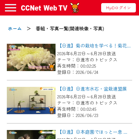
MyiDログイン
お知らせ
ホーム
＞ 番組・写真一覧(関連映像・写真)
【日進】菊の栽培を学べる！菊花大会に向けた菊づくり講習会
2024/09/02
2026年6月22日～6月28日放送
動画配信サービス『CCNet Web TV』は2024
テーマ：日進市のトピックス
年9月24日からリニューアルします！
再生時間：00:02:25
登録日：2026/06/24
【変更点】
◆デザイン変更により、お住まいの地域
【日進】日進市水石・盆栽連盟展
の動画コンテンツが一目瞭然。
2026年6月22日～6月28日放送
テーマ：日進市のトピックス
◆当社アプリやＰＣブラウザから、いつ
再生時間：00:02:45
でも・どこでも・外出先でも！
登録日：2026/06/23
CCNetサービスエリア20市町の地域情報
番組をご視聴いただけます！
【日進】日本庭園でほっと一息 にっしんオープンガーデン