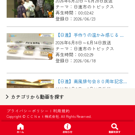
2026年6月22日～6月28日放送
【ご注意】
テーマ：日進市のトピックス
2024年9月24日からはご加入者様へのサー
再生時間：00:02:42
登録日：2026/06/23
ビス向上のため、
『CCNet Web TV』を利用いただくには、
【日進】手作りの温かみ感じる 第４３回日進市手工芸連盟展
一部コンテンツを除き、
2026年6月8日～6月14日放送
CCNetサービスへの加入と『CCNetマイ
テーマ：日進市のトピックス
ページ※』へのログインが必要となりま
再生時間：00:02:29
す。
登録日：2026/06/18
何卒、ご理解ご了承の程よろしくお願い
いたします。
【日進】南風俳句会８０周年記念大会
2026年6月8日～6月14日放送
※マイページへのログインには、MyIDが必
テーマ：日進市のトピックス
カテゴリから動画を探す
要となります。
再生時間：00:02:42
※MyIDとは、CCNet Web TVを含むCCNetの
登録日：2026/06/18
プライバシーポリシー
|
利用規約
各種サービスをご利用頂くためのIDです。
Copyright © ＣＣＮｅｔ株式会社. All Rights Reserved.
IDはお客様が使っているメールアドレス
【日進】元中日ドラゴンズ山本昌広さんが教える野球教室
で設定できます。
2026年6月1日～6月7日放送