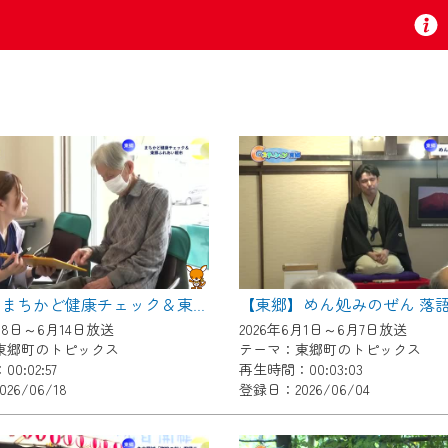
お知らせ
 TV』は2024年9月24日からリニューアルします！
【東郷】めん処みのぜん 落
【東郷】まちかど健康チェック＆東郷ふれあい朝市
いの地域の動画コンテンツが一目瞭然。
月8日～6月14日放送
2026年6月1日～6月7日放送
ら、いつでも・どこでも・外出先でも！
東郷町のトピックス
テーマ：東郷町のトピックス
の地域情報番組をご視聴いただけます！
0:02:57
再生時間：00:03:03
26/06/18
登録日：2026/06/04
者様へのサービス向上のため、