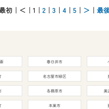
最初
｜＜
｜1
｜
2
｜
3
｜
4
｜
5
｜
＞
｜
最
画
春日井市
町
名古屋市緑区
市
各務原市
美
町
本巣市