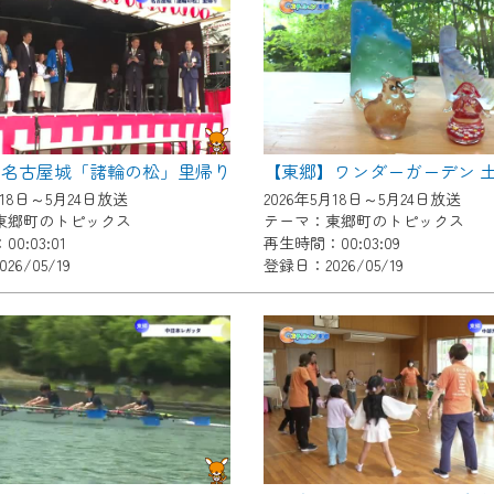
いただくには、一部コンテンツを除き、
CNetマイページ※』へのログインが必要となります。
くお願いいたします。
yIDが必要となります。
Vを含むCCNetの各種サービスをご利用頂くためのIDです。
】名古屋城「諸輪の松」里帰り
アドレスで設定できます。
月18日～5月24日放送
2026年5月18日～5月24日放送
ーメールアドレスでも作成可能です）
東郷町のトピックス
テーマ：東郷町のトピックス
0:03:01
再生時間：00:03:09
Dの新規登録は
こちら
から
26/05/19
登録日：2026/05/19
は引き続きご視聴いただけます。
ルにともないメンテナンス作業を予定しています。
の画面が「メンテナンス中」になり、ご利用いただけません。