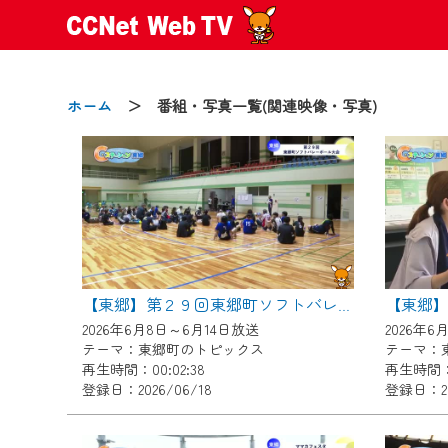
ホーム
＞ 番組・写真一覧(関連映像・写真)
2024/09/02
動画配信サービス『CCNet Web
【変更点】
【東郷】第２９回東郷町ソフトバレーボール大会
◆デザイン変更により、お住ま
2026年6月8日～6月14日放送
2026年6
◆当社アプリやＰＣブラウザか
テーマ：東郷町のトピックス
テーマ：
CCNetサービスエリア20市町
再生時間：00:02:38
再生時間：0
登録日：2026/06/18
登録日：20
【ご注意】
2024年9月24日からはご加入