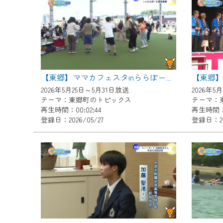
『CCNet Web TV』を利用
CCNetサービスへの加入と『C
何卒、ご理解ご了承の程よろし
※マイページへのログインには、M
※MyIDとは、CCNet Web T
【東郷
【東郷】ママカフェスタinららぽーと愛知東郷
IDはお客様が使っているメール
2026年5月25日～5月31日放送
2026年5
（GmailやYahooなどのフリ
テーマ：東郷町のトピックス
テーマ：
再生時間：00:02:44
再生時間：0
※マイページへのログイン・MyI
登録日：2026/05/27
登録日：20
※CCNetアプリをご利用中の方
＜メンテナンス情報＞
CCNetWebTVのリニューア
日時 9/24 9:30～16:30
作業の間は、CCNetWebTV