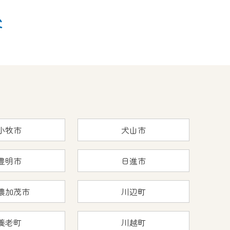
後
小牧市
犬山市
豊明市
日進市
濃加茂市
川辺町
養老町
川越町