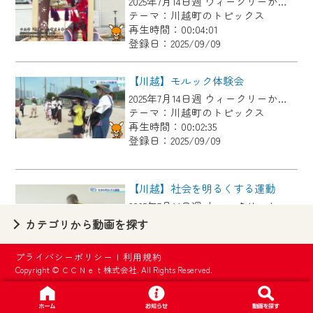
2025年7月14日週 ウィークリーかわごえにて放送
【ご注意】
テーマ：川越町のトピックス
2024年9月24日からはご加入者様へのサー
再生時間：00:04:01
登録日：2025/09/09
ビス向上のため、
『CCNet Web TV』を利用いただくには、
【川越】モルック体験会
一部コンテンツを除き、
2025年7月14日週 ウィークリーかわごえにて放送
CCNetサービスへの加入と『CCNetマイ
テーマ：川越町のトピックス
ページ※』へのログインが必要となりま
再生時間：00:02:35
す。
登録日：2025/09/09
何卒、ご理解ご了承の程よろしくお願い
いたします。
【川越】社会を明るくする運動
2025年7月14日週 ウィークリーかわごえにて放送
※マイページへのログインには、MyIDが必
テーマ：川越町のトピックス
カテゴリから動画を探す
要となります。
再生時間：00:01:41
※MyIDとは、CCNet Web TVを含むCCNetの
登録日：2025/09/09
プライバシーポリシー
|
利用規約
各種サービスをご利用頂くためのIDです。
Copyright © ＣＣＮｅｔ株式会社. All Rights Reserved.
IDはお客様が使っているメールアドレス
【川越】川越南小学校 親子奉仕作業
で設定できます。
2025年7月7日週 ウィークリーかわごえにて放送