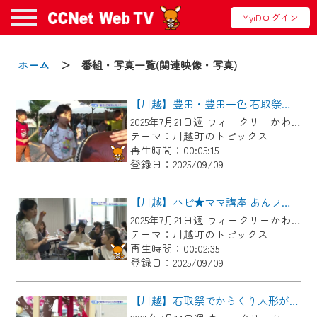
MyiDログイン
お知らせ
ホーム
＞ 番組・写真一覧(関連映像・写真)
【川越】豊田・豊田一色 石取祭に向けて!
2024/09/02
2025年7月21日週 ウィークリーかわごえにて放送
動画配信サービス『CCNet Web TV』は2024
テーマ：川越町のトピックス
年9月24日からリニューアルします！
再生時間：00:05:15
登録日：2025/09/09
【変更点】
◆デザイン変更により、お住まいの地域
【川越】ハピ★ママ講座 あんフラワー製作体験レッスン
の動画コンテンツが一目瞭然。
2025年7月21日週 ウィークリーかわごえにて放送
テーマ：川越町のトピックス
◆当社アプリやＰＣブラウザから、いつ
再生時間：00:02:35
でも・どこでも・外出先でも！
登録日：2025/09/09
CCNetサービスエリア20市町の地域情報
番組をご視聴いただけます！
【川越】石取祭でからくり人形が登場！？