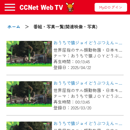
MyiDログイン
お知らせ
ホーム
＞ 番組・写真一覧(関連映像・写真)
おうちで猿ジョイどうぶつえん～進化ってどういうこと？～（2025年3月16日初回放送）
2024/09/02
世界屈指のサル類動物園・日本モンキーセンター協力の親子で学べる動物番組。
動画配信サービス『CCNet Web TV』は2024
テーマ：おうちで猿ＪＯＹどうぶつえん
年9月24日からリニューアルします！
再生時間：00:13:45
登録日：2025/04/22
【変更点】
◆デザイン変更により、お住まいの地域
おうちで猿ジョイどうぶつえん～ブラッザグエノン～（2025年2月16日初回放送）
の動画コンテンツが一目瞭然。
世界屈指のサル類動物園・日本モンキーセンター協力の親子で学べる動物番組。
テーマ：おうちで猿ＪＯＹどうぶつえん
◆当社アプリやＰＣブラウザから、いつ
再生時間：00:13:45
でも・どこでも・外出先でも！
登録日：2025/03/20
CCNetサービスエリア20市町の地域情報
番組をご視聴いただけます！
おうちで猿ジョイどうぶつえん～ヨザルってどんなサル？～（2025年1月16日初回放送）