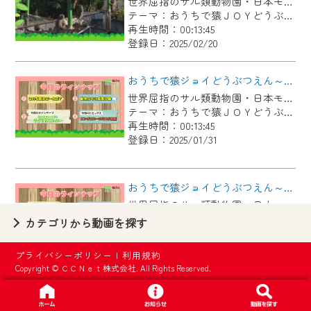
世界屈指のサル類動物園・日本モンキーセンター協力の親子で学べる動物番組。
【ご注意】
テーマ：おうちで猿ＪＯＹどうぶつえん
2024年9月24日からはご加入者様へのサー
再生時間：00:13:45
登録日：2025/02/20
ビス向上のため、
『CCNet Web TV』を利用いただくには、
おうちで猿ジョイどうぶつえん～サイクスモンキー～（2024年12月16日初回放送）
一部コンテンツを除き、
世界屈指のサル類動物園・日本モンキーセンター協力の親子で学べる動物番組。
CCNetサービスへの加入と『CCNetマイ
テーマ：おうちで猿ＪＯＹどうぶつえん
ページ※』へのログインが必要となりま
再生時間：00:13:45
す。
登録日：2025/01/31
何卒、ご理解ご了承の程よろしくお願い
いたします。
おうちで猿ジョイどうぶつえん～190年前の霊長類図鑑～（2024年11月16日初回放送）
世界屈指のサル類動物園・日本モンキーセンター協力の親子で学べる動物番組。
※マイページへのログインには、MyIDが必
テーマ：おうちで猿ＪＯＹどうぶつえん
カテゴリから動画を探す
要となります。
再生時間：00:13:45
※MyIDとは、CCNet Web TVを含むCCNetの
登録日：2024/12/17
プライバシーポリシー
|
利用規約
各種サービスをご利用頂くためのIDです。
Copyright © ＣＣＮｅｔ株式会社. All Rights Reserved.
IDはお客様が使っているメールアドレス
おうちで猿ジョイどうぶつえん～ワオキツネザル～（2024年10月16日初回放送）
で設定できます。
世界屈指のサル類動物園・日本モンキーセンター協力の親子で学べる動物番組。