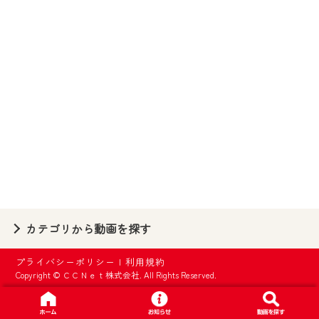
【ご注意】
2024年9月24日からはご加入者様へのサー
ビス向上のため、
『CCNet Web TV』を利用いただくには、
一部コンテンツを除き、
CCNetサービスへの加入と『CCNetマイ
ページ※』へのログインが必要となりま
す。
何卒、ご理解ご了承の程よろしくお願い
いたします。
※マイページへのログインには、MyIDが必
カテゴリから動画を探す
要となります。
※MyIDとは、CCNet Web TVを含むCCNetの
プライバシーポリシー
|
利用規約
各種サービスをご利用頂くためのIDです。
Copyright © ＣＣＮｅｔ株式会社. All Rights Reserved.
IDはお客様が使っているメールアドレス
で設定できます。