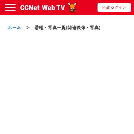
MyiDログイン
お知らせ
ホーム
＞ 番組・写真一覧(関連映像・写真)
2024/09/02
動画配信サービス『CCNet Web TV』は2024
年9月24日からリニューアルします！
【変更点】
◆デザイン変更により、お住まいの地域
の動画コンテンツが一目瞭然。
◆当社アプリやＰＣブラウザから、いつ
でも・どこでも・外出先でも！
CCNetサービスエリア20市町の地域情報
番組をご視聴いただけます！