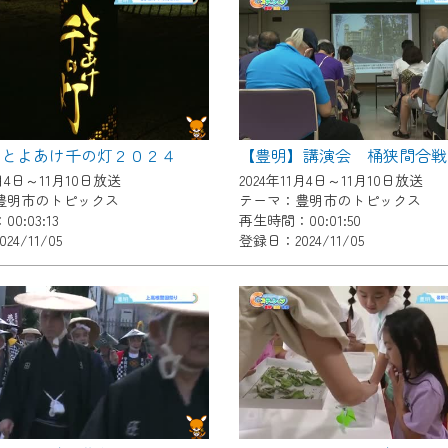
いただくには、一部コンテンツを除き、
CNetマイページ※』へのログインが必要となります。
くお願いいたします。
yIDが必要となります。
Vを含むCCNetの各種サービスをご利用頂くためのIDです。
】とよあけ千の灯２０２４
アドレスで設定できます。
1月4日～11月10日放送
2024年11月4日～11月10日放送
ーメールアドレスでも作成可能です）
豊明市のトピックス
テーマ：豊明市のトピックス
0:03:13
再生時間：00:01:50
Dの新規登録は
こちら
から
4/11/05
登録日：2024/11/05
は引き続きご視聴いただけます。
ルにともないメンテナンス作業を予定しています。
の画面が「メンテナンス中」になり、ご利用いただけません。