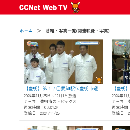
ホーム
＞ 番組・写真一覧(関連映像・写真)
2024/09/02
動画配信サービス『CCNet Web
【変更点】
【豊明】第１７回愛知駅伝豊明市選手団結団式
◆デザイン変更により、お住ま
2024年11月25日～12月1日放送
2024年1
◆当社アプリやＰＣブラウザか
テーマ：豊明市のトピックス
テーマ：
CCNetサービスエリア20市町
再生時間：00:01:24
再生時間：0
登録日：2024/11/25
登録日：202
【ご注意】
2024年9月24日からはご加入