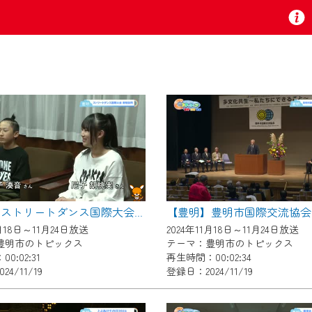
お知らせ
 TV』は2024年9月24日からリニューアルします！
【豊明】ストリートダンス国際大会 表敬訪問
いの地域の動画コンテンツが一目瞭然。
1月18日～11月24日放送
2024年11月18日～11月24日放送
ら、いつでも・どこでも・外出先でも！
豊明市のトピックス
テーマ：豊明市のトピックス
の地域情報番組をご視聴いただけます！
0:02:31
再生時間：00:02:34
4/11/19
登録日：2024/11/19
者様へのサービス向上のため、