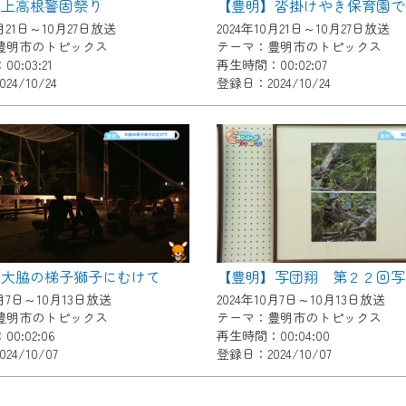
】上高根警固祭り
【豊明】沓掛けやき保育園で
了承の程よろしくお願いいたします。
0月21日～10月27日放送
2024年10月21日～10月27日放送
豊明市のトピックス
テーマ：豊明市のトピックス
0:03:21
再生時間：00:02:07
4/10/24
登録日：2024/10/24
】大脇の梯子獅子にむけて
【豊明】写団翔 第２２回写
0月7日～10月13日放送
2024年10月7日～10月13日放送
豊明市のトピックス
テーマ：豊明市のトピックス
0:02:06
再生時間：00:04:00
24/10/07
登録日：2024/10/07