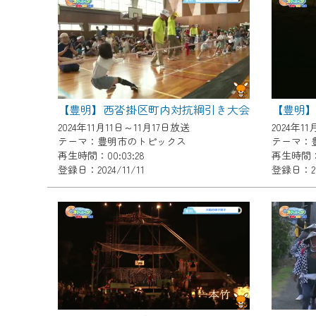
『CCNet Web TV』を利用
CCNetサービスへの加入と『C
何卒、ご理解ご了承の程よろし
※マイページへのログインには、M
※MyIDとは、CCNet Web T
【豊明】西沓掛区町内対抗綱引き大会
【豊明
IDはお客様が使っているメール
2024年11月11日～11月17日放送
2024年1
（GmailやYahooなどのフリ
テーマ：豊明市のトピックス
テーマ：
再生時間：00:03:28
再生時間：0
※マイページへのログイン・MyI
登録日：2024/11/11
登録日：202
※CCNetアプリをご利用中の方
＜メンテナンス情報＞
CCNetWebTVのリニューア
日時 9/24 9:30～16:30
作業の間は、CCNetWebTV