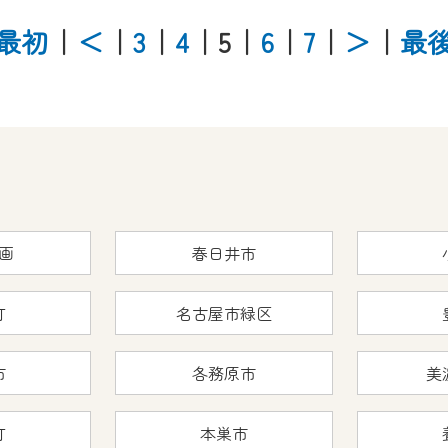
最初
｜
＜
｜
3
｜
4
｜5
｜
6
｜
7
｜
＞
｜
最
画
春日井市
町
名古屋市緑区
市
各務原市
美
町
本巣市