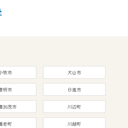
後
小牧市
犬山市
豊明市
日進市
濃加茂市
川辺町
養老町
川越町