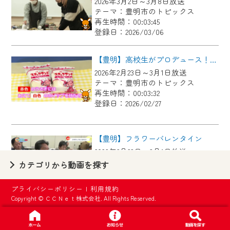
2026年3月2日～3月8日放送
【ご注意】
テーマ：豊明市のトピックス
2024年9月24日からはご加入者様へのサー
再生時間：00:03:45
登録日：2026/03/06
ビス向上のため、
『CCNet Web TV』を利用いただくには、
【豊明】高校生がプロデュース！ フジパンスナックサンド
一部コンテンツを除き、
2026年2月23日～3月1日放送
CCNetサービスへの加入と『CCNetマイ
テーマ：豊明市のトピックス
ページ※』へのログインが必要となりま
再生時間：00:03:32
す。
登録日：2026/02/27
何卒、ご理解ご了承の程よろしくお願い
いたします。
【豊明】フラワーバレンタイン
2026年2月23日～3月1日放送
※マイページへのログインには、MyIDが必
テーマ：豊明市のトピックス
カテゴリから動画を探す
要となります。
再生時間：00:01:39
※MyIDとは、CCNet Web TVを含むCCNetの
登録日：2026/02/27
プライバシーポリシー
|
利用規約
各種サービスをご利用頂くためのIDです。
Copyright © ＣＣＮｅｔ株式会社. All Rights Reserved.
IDはお客様が使っているメールアドレス
【豊明】とよあけ生活学校 フードドライブ
で設定できます。
2026年2月16日～2月22日放送