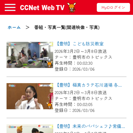
MyiDログイン
お知らせ
ホーム
＞ 番組・写真一覧(関連映像・写真)
【豊明】こども防災教室
2024/09/02
2026年3月2日～3月8日放送
動画配信サービス『CCNet Web TV』は2024
テーマ：豊明市のトピックス
年9月24日からリニューアルします！
再生時間：00:02:30
登録日：2026/03/06
【変更点】
◆デザイン変更により、お住まいの地域
【豊明】極真カラテ石川道場 各務さくらさん 表敬訪問
の動画コンテンツが一目瞭然。
2026年3月2日～3月8日放送
テーマ：豊明市のトピックス
◆当社アプリやＰＣブラウザから、いつ
再生時間：00:02:05
でも・どこでも・外出先でも！
登録日：2026/03/06
CCNetサービスエリア20市町の地域情報
番組をご視聴いただけます！
【豊明】未来のパパシェフ♪常備菜de家族ごはん