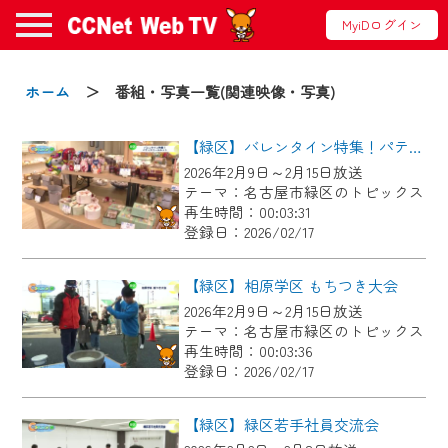
MyiDログイン
お知らせ
ホーム
＞ 番組・写真一覧(関連映像・写真)
【緑区】バレンタイン特集！パティスリールルット
2024/09/02
2026年2月9日～2月15日放送
動画配信サービス『CCNet Web TV』は2024
テーマ：名古屋市緑区のトピックス
年9月24日からリニューアルします！
再生時間：00:03:31
登録日：2026/02/17
【変更点】
◆デザイン変更により、お住まいの地域
【緑区】相原学区 もちつき大会
の動画コンテンツが一目瞭然。
2026年2月9日～2月15日放送
テーマ：名古屋市緑区のトピックス
◆当社アプリやＰＣブラウザから、いつ
再生時間：00:03:36
でも・どこでも・外出先でも！
登録日：2026/02/17
CCNetサービスエリア20市町の地域情報
番組をご視聴いただけます！
【緑区】緑区若手社員交流会