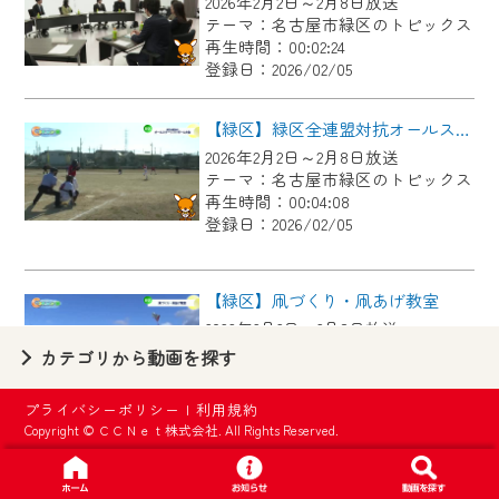
2026年2月2日～2月8日放送
【ご注意】
テーマ：名古屋市緑区のトピックス
2024年9月24日からはご加入者様へのサー
再生時間：00:02:24
登録日：2026/02/05
ビス向上のため、
『CCNet Web TV』を利用いただくには、
【緑区】緑区全連盟対抗オールスターソフトボール大会
一部コンテンツを除き、
2026年2月2日～2月8日放送
CCNetサービスへの加入と『CCNetマイ
テーマ：名古屋市緑区のトピックス
ページ※』へのログインが必要となりま
再生時間：00:04:08
す。
登録日：2026/02/05
何卒、ご理解ご了承の程よろしくお願い
いたします。
【緑区】凧づくり・凧あげ教室
2026年2月2日～2月8日放送
※マイページへのログインには、MyIDが必
テーマ：名古屋市緑区のトピックス
カテゴリから動画を探す
要となります。
再生時間：00:02:55
※MyIDとは、CCNet Web TVを含むCCNetの
登録日：2026/02/05
プライバシーポリシー
|
利用規約
各種サービスをご利用頂くためのIDです。
Copyright © ＣＣＮｅｔ株式会社. All Rights Reserved.
IDはお客様が使っているメールアドレス
【緑区】有松天満社で伝統の左義長
で設定できます。
2026年2月2日～2月8日放送